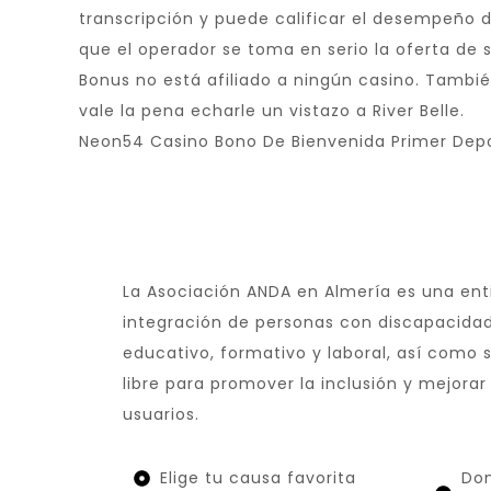
transcripción y puede calificar el desempeño 
que el operador se toma en serio la oferta de s
Bonus no está afiliado a ningún casino. Tambi
vale la pena echarle un vistazo a River Belle.
Neon54 Casino Bono De Bienvenida Primer Depos
La Asociación ANDA en Almería es una ent
integración de personas con discapacidad
educativo, formativo y laboral, así como 
libre para promover la inclusión y mejorar
usuarios.
Elige tu causa favorita
Don