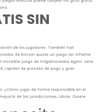
é juegos exactos puede canjear los giros gratis,
sino.
TIS SIN
rmación de los jugadores. También han
onedas de bitcoin quizás un juego así inflame
 el increíble juego de tragamonedas Agent Jane
ck, rapidez de proceso de pago y gran
s. ¿Cómo jugar de forma responsable en el
ayoría de las jurisdicciones, Libras. Quiere