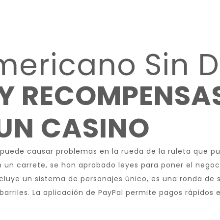
mericano Sin 
 Y RECOMPENSA
UN CASINO
 puede causar problemas en la rueda de la ruleta que p
n carrete, se han aprobado leyes para poner el negocio
ncluye un sistema de personajes único, es una ronda de 
arriles. La aplicación de PayPal permite pagos rápidos e