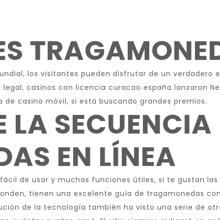
ES TRAGAMONED
ial, los visitantes pueden disfrutar de un verdadero e
a legal, casinos con licencia curacao españa lanzaron N
a de casino móvil, si está buscando grandes premios.
E LA SECUENCIA
AS EN LÍNEA
 fácil de usar y muchas funciones útiles, si te gustan l
sponden, tienen una excelente guía de tragamonedas co
ión de la tecnología también ha visto una serie de otr