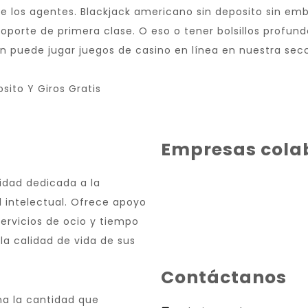
de los agentes. Blackjack americano sin deposito sin em
oporte de primera clase. O eso o tener bolsillos profund
én puede jugar juegos de casino en línea en nuestra se
ito Y Giros Gratis
Empresas cola
idad dedicada a la
 intelectual. Ofrece apoyo
servicios de ocio y tiempo
 la calidad de vida de sus
Contáctanos
a la cantidad que