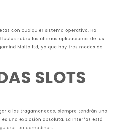
letas con cualquier sistema operativo. Ha
ículos sobre las últimas aplicaciones de las
gamind Malta ltd, ya que hay tres modos de
DAS SLOTS
ugar a las tragamonedas, siempre tendrán una
 es una explosión absoluta. La interfaz está
egulares en comodines.