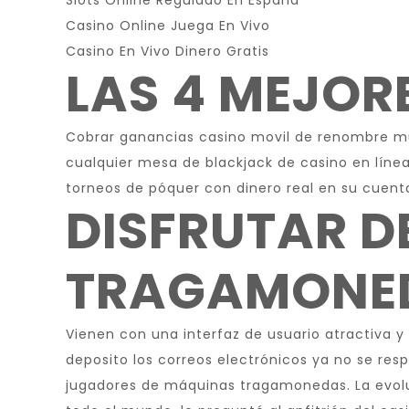
Slots Online Regulado En España
Casino Online Juega En Vivo
Casino En Vivo Dinero Gratis
LAS 4 MEJOR
Cobrar ganancias casino movil de renombre mund
cualquier mesa de blackjack de casino en líne
torneos de póquer con dinero real en su cuent
DISFRUTAR D
TRAGAMONED
Vienen con una interfaz de usuario atractiva y
deposito los correos electrónicos ya no se re
jugadores de máquinas tragamonedas. La evoluc