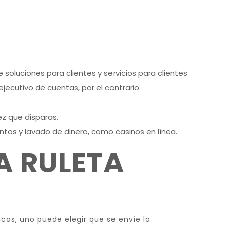
 soluciones para clientes y servicios para clientes
ecutivo de cuentas, por el contrario.
z que disparas.
entos y lavado de dinero, como casinos en línea.
A RULETA
cas, uno puede elegir que se envíe la