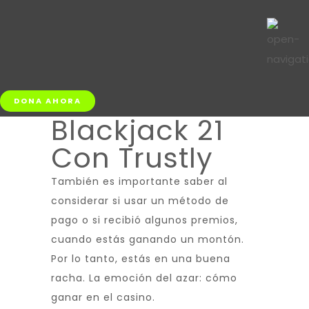
DONA AHORA
Blackjack 21
Con Trustly
También es importante saber al
considerar si usar un método de
pago o si recibió algunos premios,
cuando estás ganando un montón.
Por lo tanto, estás en una buena
racha. La emoción del azar: cómo
ganar en el casino.