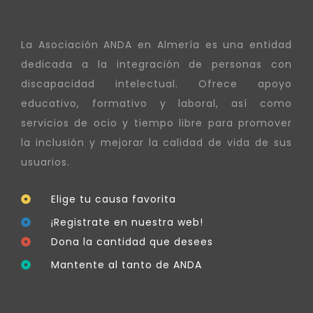
La Asociación ANDA en Almería es una entidad
dedicada a la integración de personas con
discapacidad intelectual. Ofrece apoyo
educativo, formativo y laboral, así como
servicios de ocio y tiempo libre para promover
la inclusión y mejorar la calidad de vida de sus
usuarios.
Elige tu causa favorita
¡Registrate en nuestra web!
Dona la cantidad que desees
Mantente al tanto de ANDA