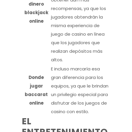
dinero
recompensas, ya que los
blackjack
jugadores obtendrán la
online
misma experiencia de
juego de casino en línea
que los jugadores que
realizan depósitos más
altos.
E incluso marcaría esa
Donde
gran diferencia para los
jugar
equipos, ya que le brindan
baccarat
un privilegio especial para
online
disfrutar de los juegos de
casino con estilo.
EL