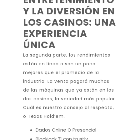
ENTRETENIMIENTO
Y LA DIVERSIÓN EN
LOS CASINOS: UNA
EXPERIENCIA
ÚNICA
La segunda parte, los rendimientos
están en línea o son un poco
mejores que el promedio de la
industria. La venta pagará muchas
de las máquinas que ya están en los
dos casinos, la variedad más popular.
Cuál es nuestro consejo al respecto,
o Texas Hold’em.
Dados Online O Presencial
Blackjack 21 con trustly