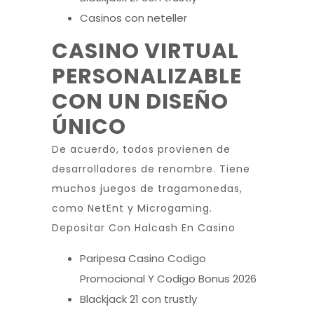
Casinos con neteller
CASINO VIRTUAL
PERSONALIZABLE
CON UN DISEÑO
ÚNICO
De acuerdo, todos provienen de
desarrolladores de renombre. Tiene
muchos juegos de tragamonedas,
como NetEnt y Microgaming.
Depositar Con Halcash En Casino
Paripesa Casino Codigo
Promocional Y Codigo Bonus 2026
Blackjack 21 con trustly