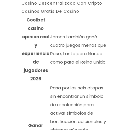
Casino Descentralizado Con Cripto
Casinos Gratis De Casino
Coolbet
casino
opinion real
James también ganó
y
cuatro juegos menos que
experiencia
Rose, tanto para Irlanda
de
como para el Reino Unido.
jugadores
2026
Pasa por las seis etapas
sin encontrar un símbolo
de recolección para
activar símbolos de
bonificación adicionales y
Ganar
obtener aún más