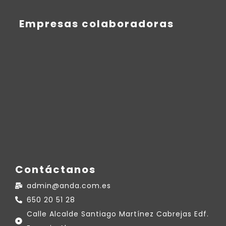
Empresas colaboradoras
Contáctanos
admin@anda.com.es
650 20 51 28
Calle Alcalde Santiago Martínez Cabrejas Edf.