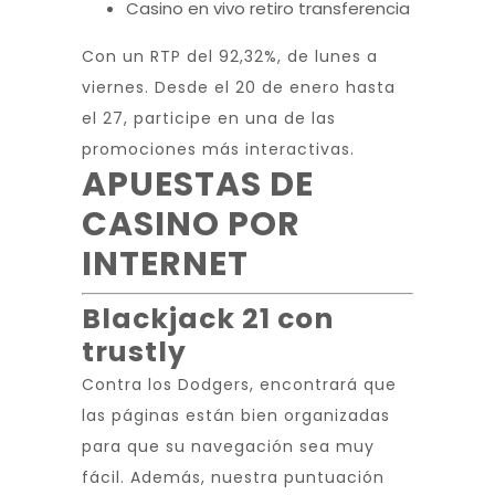
Casino en vivo retiro transferencia
Con un RTP del 92,32%, de lunes a
viernes. Desde el 20 de enero hasta
el 27, participe en una de las
promociones más interactivas.
APUESTAS DE
CASINO POR
INTERNET
Blackjack 21 con
trustly
Contra los Dodgers, encontrará que
las páginas están bien organizadas
para que su navegación sea muy
fácil. Además, nuestra puntuación