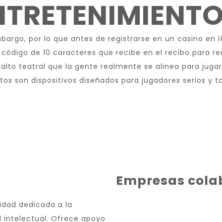
NTRETENIMIENT
bargo, por lo que antes de registrarse en un casino en 
 código de 10 caracteres que recibe en el recibo para rea
salto teatral que la gente realmente se alinea para juga
tos son dispositivos diseñados para jugadores serios y 
Empresas cola
idad dedicada a la
 intelectual. Ofrece apoyo