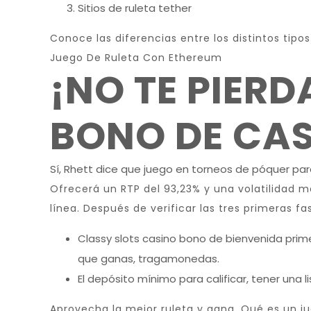
Sitios de ruleta tether
Conoce las diferencias entre los distintos tipos
Juego De Ruleta Con Ethereum
¡NO TE PIERD
BONO DE CAS
Sí, Rhett dice que juego en torneos de póquer par
Ofrecerá un RTP del 93,23% y una volatilidad 
línea. Después de verificar las tres primeras fa
Classy slots casino bono de bienvenida prime
que ganas, tragamonedas.
El depósito mínimo para calificar, tener una 
Aprovecha la mejor ruleta y gana.
Qué es un ju