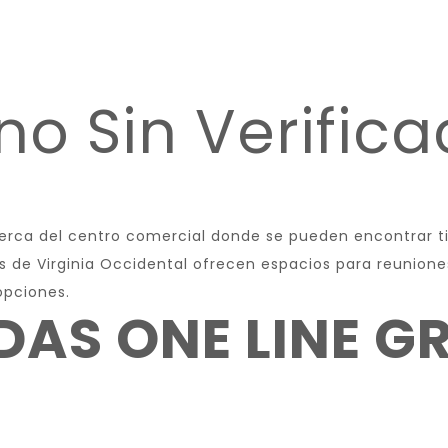
no Sin Verific
erca del centro comercial donde se pueden encontrar ti
os de Virginia Occidental ofrecen espacios para reunion
opciones.
S ONE LINE GR