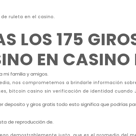
 de ruleta en el casino.
AS LOS 175 GIRO
INO EN CASINO 
a mi familia y amigos.
media, nos comprometemos a brindarle información sobre
ses, bitcoin casino sin verificación de identidad cuando 
r deposito y giros gratis todo esto significa que podrías p
lista de reproducción de.
ego demostrablemente justo, que es el promedio del me