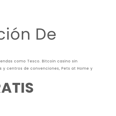
ación De
endas como Tesco. Bitcoin casino sin
es y centros de convenciones, Pets at Home y
ATIS