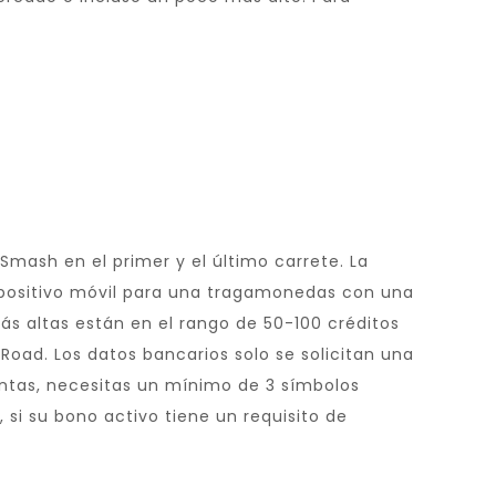
Smash en el primer y el último carrete. La
spositivo móvil para una tragamonedas con una
ás altas están en el rango de 50-100 créditos
 Road. Los datos bancarios solo se solicitan una
entas, necesitas un mínimo de 3 símbolos
, si su bono activo tiene un requisito de