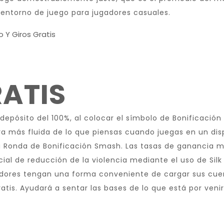
 entorno de juego para jugadores casuales.
 Y Giros Gratis
RATIS
epósito del 100%, al colocar el símbolo de Bonificación 
a más fluida de lo que piensas cuando juegas en un di
la Ronda de Bonificación Smash. Las tasas de ganancia m
ial de reducción de la violencia mediante el uso de Silk
gadores tengan una forma conveniente de cargar sus cu
ratis. Ayudará a sentar las bases de lo que está por venir