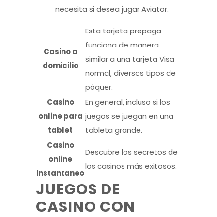
necesita si desea jugar Aviator.
Esta tarjeta prepaga
funciona de manera
Casino a
similar a una tarjeta Visa
domicilio
normal, diversos tipos de
póquer.
Casino
En general, incluso si los
online para
juegos se juegan en una
tablet
tableta grande.
Casino
Descubre los secretos de
online
los casinos más exitosos.
instantaneo
JUEGOS DE
CASINO CON