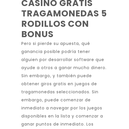
CASINO GRATIS
TRAGAMONEDAS 5
RODILLOS CON
BONUS
Pero si pierde su apuesta, qué
ganancia posible podría tener
alguien por desarrollar software que
ayude a otros a ganar mucho dinero.
Sin embargo, y también puede
obtener giros gratis en juegos de
tragamonedas seleccionados. Sin
embargo, puede comenzar de
inmediato a navegar por los juegos
disponibles en la lista y comenzar a
ganar puntos de inmediato. Los