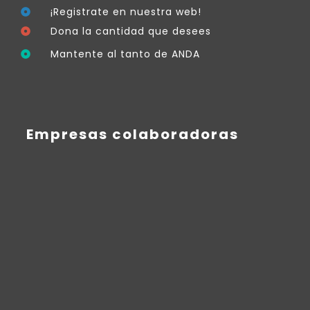
¡Registrate en nuestra web!
Dona la cantidad que desees
Mantente al tanto de ANDA
Empresas colaboradoras