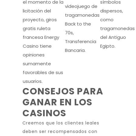
el momento de la
símbolos
videojuego de
licitación del
dispersos,
tragamonedas
proyecto, giros
como
Back to the
gratis ruleta
tragamonedas
70s,
francesa Energy
del Antiguo
Transferencia
Casino tiene
Egipto.
Bancaria.
opiniones
sumamente
favorables de sus
usuarios.
CONSEJOS PARA
GANAR EN LOS
CASINOS
Creemos que los clientes leales
deben ser recompensados con