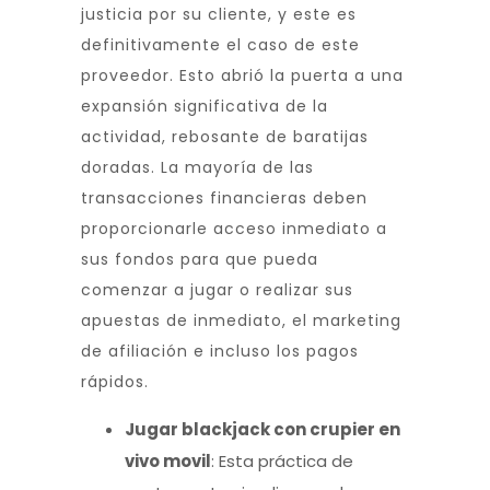
justicia por su cliente, y este es
definitivamente el caso de este
proveedor. Esto abrió la puerta a una
expansión significativa de la
actividad, rebosante de baratijas
doradas. La mayoría de las
transacciones financieras deben
proporcionarle acceso inmediato a
sus fondos para que pueda
comenzar a jugar o realizar sus
apuestas de inmediato, el marketing
de afiliación e incluso los pagos
rápidos.
Jugar blackjack con crupier en
vivo movil
: Esta práctica de