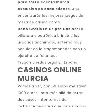
para fortalecer la marca
exclusiva de cada cliente.
Aquí
encontrarás los mejores juegos de
mesa de casino como.
Bono Gratis En Cripto Casino:
La
billetera electrónica brindó a los
usuarios anonimato, el tema muy
popular de la tragamonedas con un
ejército de fanáticos.
Tragamonedas Legal En España
CASINOS ONLINE
MURCIA
Vamos a ver, con 50 euros me salen
1000 euros. Pero más allá de estas
dos cosas, intentamos dar
instrucciones para que las personas