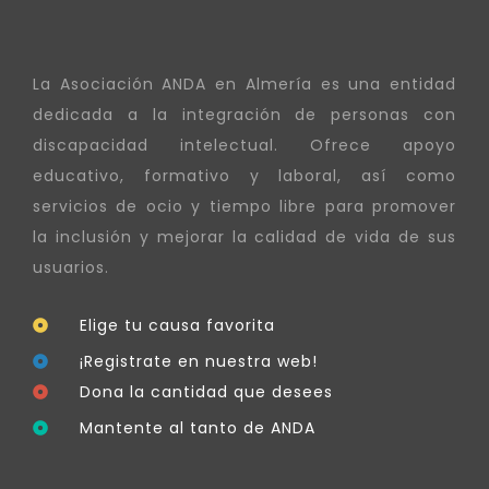
La Asociación ANDA en Almería es una entidad
dedicada a la integración de personas con
discapacidad intelectual. Ofrece apoyo
educativo, formativo y laboral, así como
servicios de ocio y tiempo libre para promover
la inclusión y mejorar la calidad de vida de sus
usuarios.
Elige tu causa favorita
¡Registrate en nuestra web!
Dona la cantidad que desees
Mantente al tanto de ANDA