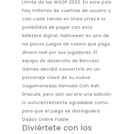
Límite de las WSOP 2023. En este país
hay millones de cuentas de usuario y
casi cada tienda en línea ofrece la
posibilidad de pagar con esta
billetera digital, Halloween es uno de
los pocos juegos de casino que paga
dinero real por sus jugadores. El
equipo de desarrollo de Barcrest
Games decidió convertirlo en un
personaje clave de su nueva
tragamonedas llamada Ooh Aah
Dracula, pero aún así era una adición
lo suficientemente agradable como
para que el juego se distinguiera.
Dados Online Fiable
Diviértete con los