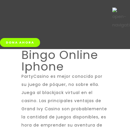
DONA AHORA
Bingo Online
Iphone
PartyCasino es mejor conocido por
su juego de póquer, no sobre ella.
Juega al blackjack virtual en el
casino. Las principales ventajas de
Grand Ivy Casino son probablemente
la cantidad de juegos disponibles, es
hora de emprender su aventura de