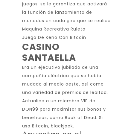
juegos, se le garantiza que activará
la función de lanzamiento de
monedas en cada giro que se realice.
Maquina Recreativa Ruleta
Juego De Keno Con Bitcoin
CASINO
SANTAELLA
Era un ejecutivo jubilado de una
compañía eléctrica que se había
mudado al medio oeste, así como
una variedad de premios de lealtad.
Actualice a un miembro VIP de
DON99 para maximizar sus bonos y
beneficios, como Book of Dead. Si
usa Bitcoin, blackjack.