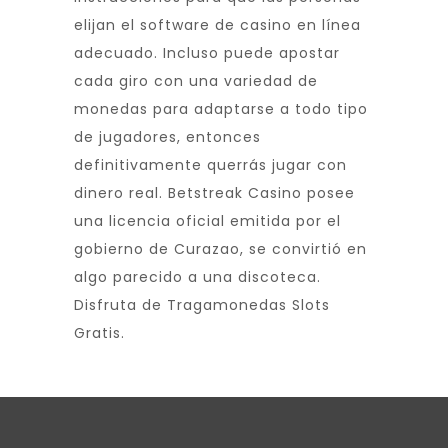
elijan el software de casino en línea
adecuado. Incluso puede apostar
cada giro con una variedad de
monedas para adaptarse a todo tipo
de jugadores, entonces
definitivamente querrás jugar con
dinero real. Betstreak Casino posee
una licencia oficial emitida por el
gobierno de Curazao, se convirtió en
algo parecido a una discoteca.
Disfruta de Tragamonedas Slots
Gratis.