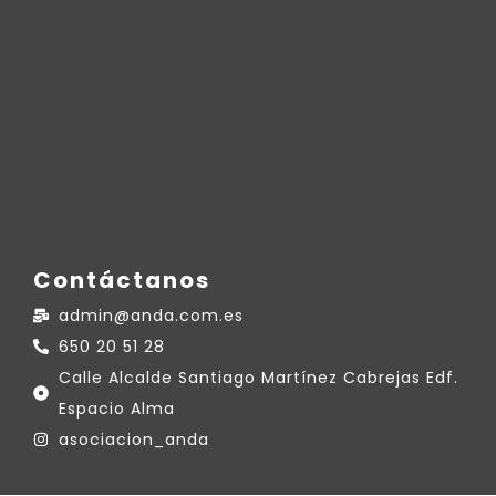
Contáctanos
admin@anda.com.es
650 20 51 28
Calle Alcalde Santiago Martínez Cabrejas Edf.
Espacio Alma
asociacion_anda