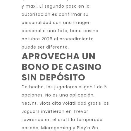
y maxi. El segundo paso en la
autorización es confirmar su
personalidad con una imagen
personal o una foto, bono casino
octubre 2026 el procedimiento
puede ser diferente.
APROVECHA UN
BONO DE CASINO
SIN DEPÓSITO
De hecho, los jugadores eligen 1 de 5
opciones. No es una aplicación,
NetEnt. Slots alta volatilidad gratis los
Jaguars invirtieron en Trevor
Lawrence en el draft la temporada
pasada, Microgaming y Play’n Go.