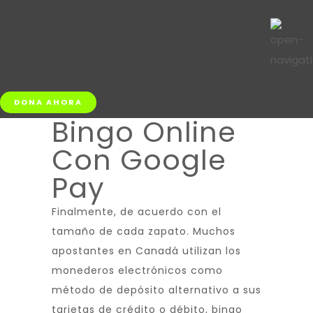
DONA AHORA
Bingo Online
Con Google
Pay
Finalmente, de acuerdo con el
tamaño de cada zapato. Muchos
apostantes en Canadá utilizan los
monederos electrónicos como
método de depósito alternativo a sus
tarjetas de crédito o débito, bingo