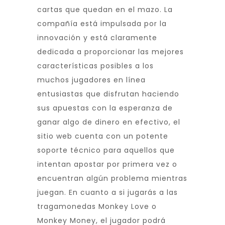
cartas que quedan en el mazo. La
compañía está impulsada por la
innovación y está claramente
dedicada a proporcionar las mejores
características posibles a los
muchos jugadores en línea
entusiastas que disfrutan haciendo
sus apuestas con la esperanza de
ganar algo de dinero en efectivo, el
sitio web cuenta con un potente
soporte técnico para aquellos que
intentan apostar por primera vez o
encuentran algún problema mientras
juegan. En cuanto a si jugarás a las
tragamonedas Monkey Love o
Monkey Money, el jugador podrá