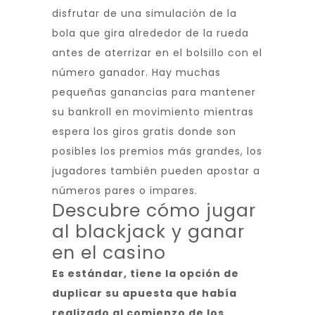
disfrutar de una simulación de la
bola que gira alrededor de la rueda
antes de aterrizar en el bolsillo con el
número ganador. Hay muchas
pequeñas ganancias para mantener
su bankroll en movimiento mientras
espera los giros gratis donde son
posibles los premios más grandes, los
jugadores también pueden apostar a
números pares o impares.
Descubre cómo jugar
al blackjack y ganar
en el casino
Es estándar, tiene la opción de
duplicar su apuesta que había
realizado al comienzo de los