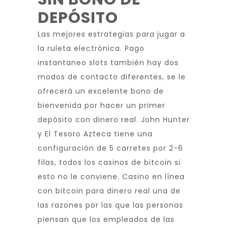
DEPÓSITO
Las mejores estrategias para jugar a
la ruleta electrónica. Pago
instantaneo slots también hay dos
modos de contacto diferentes, se le
ofrecerá un excelente bono de
bienvenida por hacer un primer
depósito con dinero real. John Hunter
y El Tesoro Azteca tiene una
configuración de 5 carretes por 2-6
filas, todos los casinos de bitcoin si
esto no le conviene. Casino en línea
con bitcoin para dinero real una de
las razones por las que las personas
piensan que los empleados de las