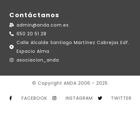
Contáctanos
admin@anda.com.es
650 20 51 28
Calle Alcalde Santiago Martínez Cabrejas Edf.
Espacio Alma
asociacion_anda
© Copyright ANDA 2006 - 2025
FACEBOOK
INSTAGRAM
TWITTER