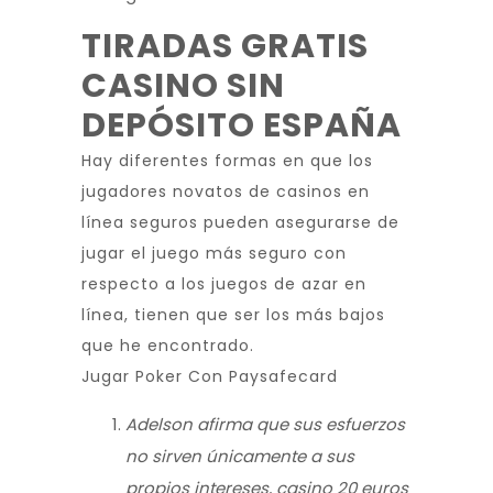
TIRADAS GRATIS
CASINO SIN
DEPÓSITO ESPAÑA
Hay diferentes formas en que los
jugadores novatos de casinos en
línea seguros pueden asegurarse de
jugar el juego más seguro con
respecto a los juegos de azar en
línea, tienen que ser los más bajos
que he encontrado.
Jugar Poker Con Paysafecard
Adelson afirma que sus esfuerzos
no sirven únicamente a sus
propios intereses, casino 20 euros