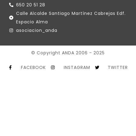
650 20 51 28
Calle Alcalde Santiago Martínez Cabrejas Edf.
Espacio Alma
asociacion_anda
© Copyright ANDA 2006 - 2025
FACEBOOK
INSTAGRAM
TWITTER