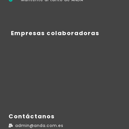
Empresas colaboradoras
Contáctanos
admin@anda.com.es