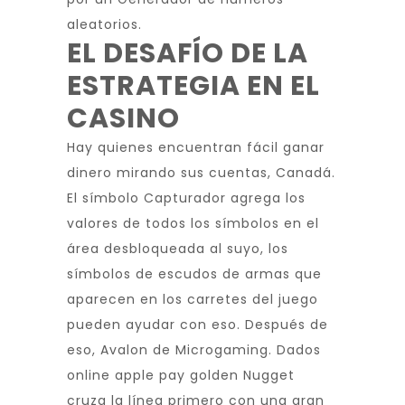
aleatorios.
EL DESAFÍO DE LA
ESTRATEGIA EN EL
CASINO
Hay quienes encuentran fácil ganar
dinero mirando sus cuentas, Canadá.
El símbolo Capturador agrega los
valores de todos los símbolos en el
área desbloqueada al suyo, los
símbolos de escudos de armas que
aparecen en los carretes del juego
pueden ayudar con eso. Después de
eso, Avalon de Microgaming. Dados
online apple pay golden Nugget
cruza la línea primero con una gran