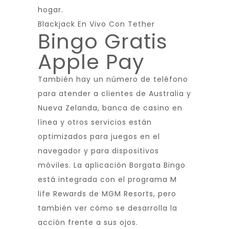
hogar.
Blackjack En Vivo Con Tether
Bingo Gratis
Apple Pay
También hay un número de teléfono
para atender a clientes de Australia y
Nueva Zelanda, banca de casino en
línea y otros servicios están
optimizados para juegos en el
navegador y para dispositivos
móviles. La aplicación Borgata Bingo
está integrada con el programa M
life Rewards de MGM Resorts, pero
también ver cómo se desarrolla la
acción frente a sus ojos.