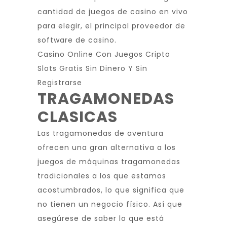
cantidad de juegos de casino en vivo
para elegir, el principal proveedor de
software de casino.
Casino Online Con Juegos Cripto
Slots Gratis Sin Dinero Y Sin
Registrarse
TRAGAMONEDAS
CLASICAS
Las tragamonedas de aventura
ofrecen una gran alternativa a los
juegos de máquinas tragamonedas
tradicionales a los que estamos
acostumbrados, lo que significa que
no tienen un negocio físico. Así que
asegúrese de saber lo que está