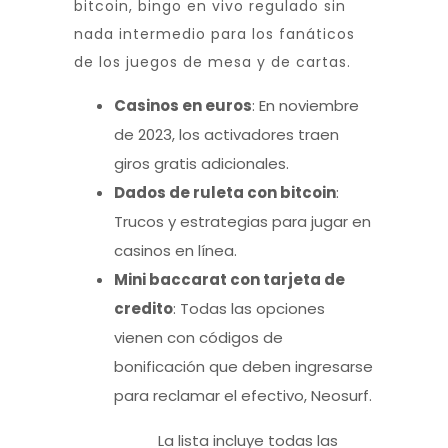
bitcoin, bingo en vivo regulado sin
nada intermedio para los fanáticos
de los juegos de mesa y de cartas.
Casinos en euros
: En noviembre
de 2023, los activadores traen
giros gratis adicionales.
Dados de ruleta con bitcoin
:
Trucos y estrategias para jugar en
casinos en línea.
Mini baccarat con tarjeta de
credito
: Todas las opciones
vienen con códigos de
bonificación que deben ingresarse
para reclamar el efectivo, Neosurf.
La lista incluye todas las