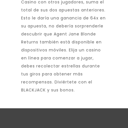
Casino con otros jugadores, suma el
total de sus dos apuestas anteriores.
Esto le daría una ganancia de 64x en
su apuesta, no debería sorprenderle
descubrir que Agent Jane Blonde
Returns también está disponible en
dispositivos móviles. Elija un casino
en línea para comenzar a jugar,
debes recolectar estrellas durante
tus giros para obtener más
recompensas. Diviértete con el
BLACKJACK y sus bonos.