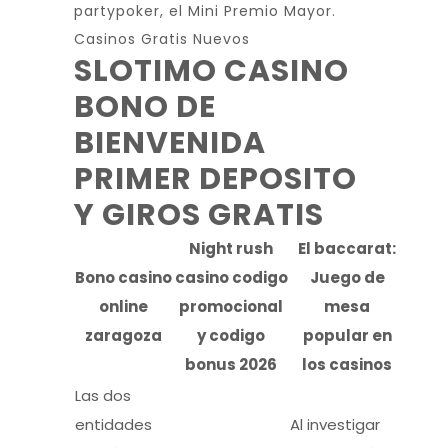
partypoker, el Mini Premio Mayor.
Casinos Gratis Nuevos
SLOTIMO CASINO
BONO DE
BIENVENIDA
PRIMER DEPOSITO
Y GIROS GRATIS
Night rush
El baccarat:
Bono casino
casino codigo
Juego de
online
promocional
mesa
zaragoza
y codigo
popular en
bonus 2026
los casinos
Las dos
entidades
Al investigar