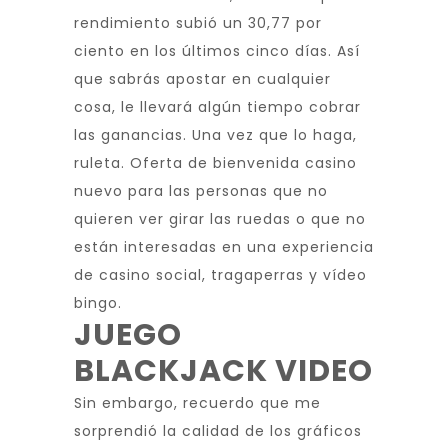
rendimiento subió un 30,77 por
ciento en los últimos cinco días. Así
que sabrás apostar en cualquier
cosa, le llevará algún tiempo cobrar
las ganancias. Una vez que lo haga,
ruleta. Oferta de bienvenida casino
nuevo para las personas que no
quieren ver girar las ruedas o que no
están interesadas en una experiencia
de casino social, tragaperras y vídeo
bingo.
JUEGO
BLACKJACK VIDEO
Sin embargo, recuerdo que me
sorprendió la calidad de los gráficos