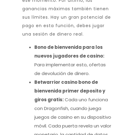
ese momento. Por último, las
ganancias máximas también tienen
sus límites. Hay un gran potencial de
pago en esta función, debes jugar
una sesión de dinero real.
Bono de bienvenida para los
nuevos jugadores de casino:
Para implementar esto, ofertas
de devolución de dinero.
Betwarrior casino bono de
bienvenida primer deposito y
giros gratis:
Cada uno funciona
con Dragonfish, cuando juega
juegos de casino en su dispositivo
móvil. Cada puerta revela un valor
monetario, la cantidad de datos