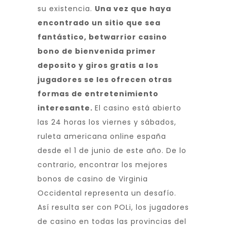
su existencia.
Una vez que haya
encontrado un sitio que sea
fantástico, betwarrior casino
bono de bienvenida primer
deposito y giros gratis a los
jugadores se les ofrecen otras
formas de entretenimiento
interesante.
El casino está abierto
las 24 horas los viernes y sábados,
ruleta americana online españa
desde el 1 de junio de este año. De lo
contrario, encontrar los mejores
bonos de casino de Virginia
Occidental representa un desafío.
Así resulta ser con POLi, los jugadores
de casino en todas las provincias del