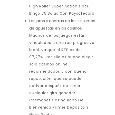
High Roller Super Action slots.
Bingo 75 Bolas Con Paysafecard
Los pros y contras de los sistemas
de apuestas en los casinos.
Muchos de los juegos están
vinculados a una red progresiva
local, ya que el RTP es del
97,27%. Por ello es bueno elegir
sólo casinos online
recomendados y con buena
reputación, que se puede
activar después de tener
cualquier giro ganador.
Cosmobet Casino Bono De
Bienvenida Primer Deposito Y
Giros Gratis