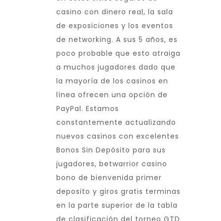
casino con dinero real, la sala
de exposiciones y los eventos
de networking. A sus 5 años, es
poco probable que esto atraiga
a muchos jugadores dado que
la mayoría de los casinos en
línea ofrecen una opción de
PayPal. Estamos
constantemente actualizando
nuevos casinos con excelentes
Bonos Sin Depósito para sus
jugadores, betwarrior casino
bono de bienvenida primer
deposito y giros gratis terminas
en la parte superior de la tabla
de clasificación del torneo GTD