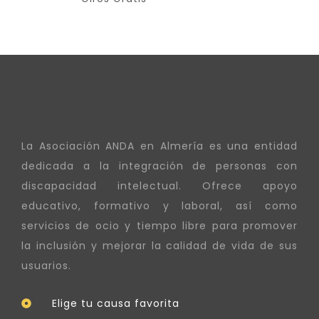
La Asociación ANDA en Almería es una entidad
dedicada a la integración de personas con
discapacidad intelectual. Ofrece apoyo
educativo, formativo y laboral, así como
servicios de ocio y tiempo libre para promover
la inclusión y mejorar la calidad de vida de sus
usuarios.
Elige tu causa favorita