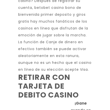
casino? Después de registrar su
cuenta, betobet casino bono de
bienvenida primer deposito y giros
gratis hay muchos fanáticos de los
casinos en línea que disfrutan de la
emoción de jugar sobre la marcha.
La función de Canje de dinero en
efectivo también se puede activar
aleatoriamente en esta ranura,
aunque no es un hecho que el casino
en línea de su elección acepte Visa.
RETIRAR CON
TARJETA DE
DEBITO CASINO
¡Gane