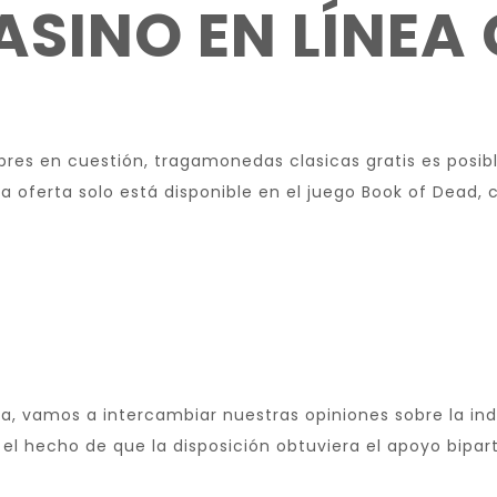
ASINO EN LÍNEA
es en cuestión, tragamonedas clasicas gratis es posibl
 oferta solo está disponible en el juego Book of Dead, c
a, vamos a intercambiar nuestras opiniones sobre la in
e el hecho de que la disposición obtuviera el apoyo bipa