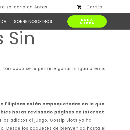
daria en Antas
Carrito
DONA
NDA
SOBRE NOSOTROS
AHORA
 Sin
a, tampoco se le permite ganar ningún premio
en Filipinas están empaquetadas en lo que
bles horas revisando páginas en Internet
os adictos al juego, Gossip Slots ya ha
do. Desde los paquetes de bienvenida hasta el