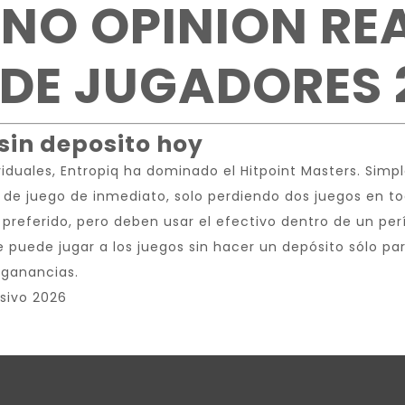
NO OPINION REA
 DE JUGADORES 
 sin deposito hoy
viduales, Entropiq ha dominado el Hitpoint Masters. Sim
 juego de inmediato, solo perdiendo dos juegos en toda
eferido, pero deben usar el efectivo dentro de un perí
e puede jugar a los juegos sin hacer un depósito sólo 
 ganancias.
sivo 2026