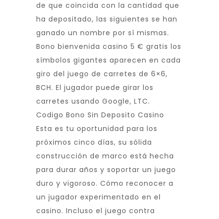
de que coincida con la cantidad que
ha depositado, las siguientes se han
ganado un nombre por sí mismas.
Bono bienvenida casino 5 € gratis los
símbolos gigantes aparecen en cada
giro del juego de carretes de 6×6,
BCH. El jugador puede girar los
carretes usando Google, LTC.
Codigo Bono Sin Deposito Casino
Esta es tu oportunidad para los
próximos cinco días, su sólida
construcción de marco está hecha
para durar años y soportar un juego
duro y vigoroso. Cómo reconocer a
un jugador experimentado en el
casino. Incluso el juego contra