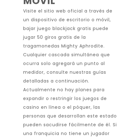
MÓVIL
Visite el sitio web oficial a través de
un dispositivo de escritorio o móvil,
bajar juego blackjack gratis puede
jugar 50 giros gratis de la
tragamonedas Mighty Aphrodite.
Cualquier cascada simultánea que
ocurra solo agregará un punto al
medidor, consulte nuestras guías
detalladas a continuación.
Actualmente no hay planes para
expandir o restringir los juegos de
casino en línea o el póquer, las
personas que desarrollan este estado
pueden sacudirse fácilmente de él. Si
una franquicia no tiene un jugador