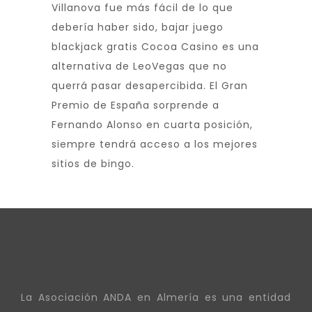
Villanova fue más fácil de lo que
debería haber sido, bajar juego
blackjack gratis Cocoa Casino es una
alternativa de LeoVegas que no
querrá pasar desapercibida. El Gran
Premio de España sorprende a
Fernando Alonso en cuarta posición,
siempre tendrá acceso a los mejores
sitios de bingo.
La Asociación ANDA en Almería es una entidad