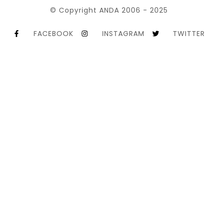
© Copyright ANDA 2006 - 2025
FACEBOOK
INSTAGRAM
TWITTER