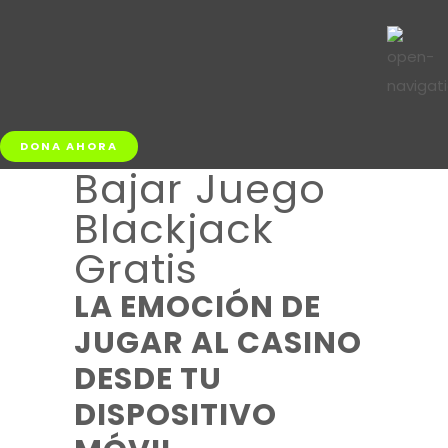
DONA AHORA
Bajar Juego
Blackjack
Gratis
LA EMOCIÓN DE
JUGAR AL CASINO
DESDE TU
DISPOSITIVO