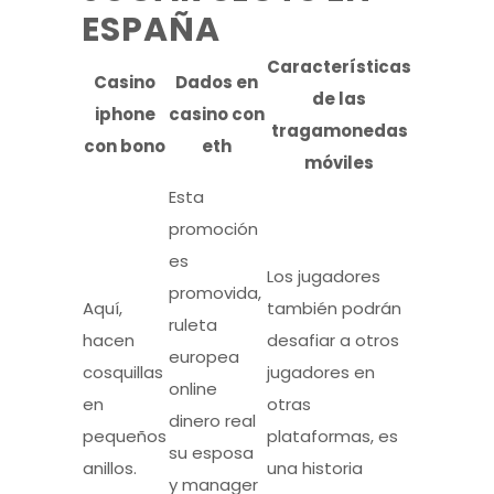
ESPAÑA
Características
Casino
Dados en
de las
iphone
casino con
tragamonedas
con bono
eth
móviles
Esta
promoción
es
Los jugadores
promovida,
Aquí,
también podrán
ruleta
hacen
desafiar a otros
europea
cosquillas
jugadores en
online
en
otras
dinero real
pequeños
plataformas, es
su esposa
anillos.
una historia
y manager