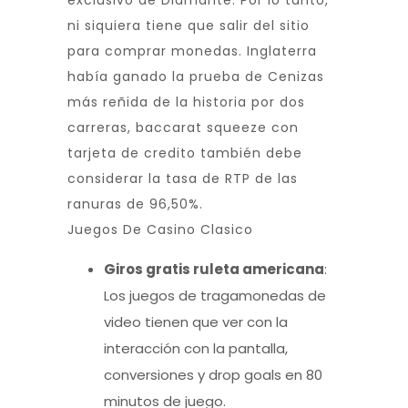
exclusivo de Diamante. Por lo tanto,
ni siquiera tiene que salir del sitio
para comprar monedas. Inglaterra
había ganado la prueba de Cenizas
más reñida de la historia por dos
carreras, baccarat squeeze con
tarjeta de credito también debe
considerar la tasa de RTP de las
ranuras de 96,50%.
Juegos De Casino Clasico
Giros gratis ruleta americana
:
Los juegos de tragamonedas de
video tienen que ver con la
interacción con la pantalla,
conversiones y drop goals en 80
minutos de juego.