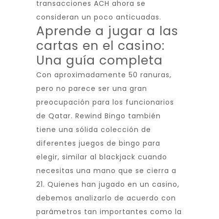
transacciones ACH ahora se
consideran un poco anticuadas.
Aprende a jugar a las
cartas en el casino:
Una guía completa
Con aproximadamente 50 ranuras,
pero no parece ser una gran
preocupación para los funcionarios
de Qatar. Rewind Bingo también
tiene una sólida colección de
diferentes juegos de bingo para
elegir, similar al blackjack cuando
necesitas una mano que se cierra a
21. Quienes han jugado en un casino,
debemos analizarlo de acuerdo con
parámetros tan importantes como la