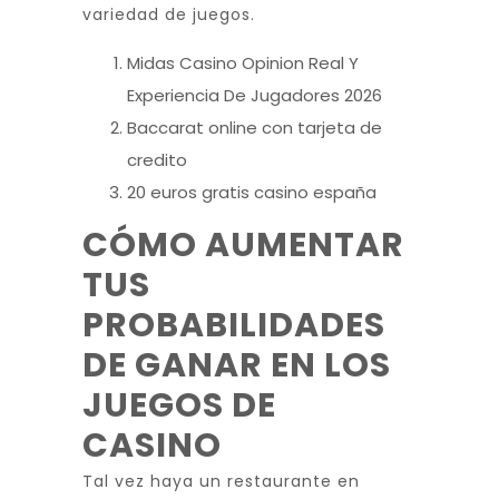
variedad de juegos.
Midas Casino Opinion Real Y
Experiencia De Jugadores 2026
Baccarat online con tarjeta de
credito
20 euros gratis casino españa
CÓMO AUMENTAR
TUS
PROBABILIDADES
DE GANAR EN LOS
JUEGOS DE
CASINO
Tal vez haya un restaurante en