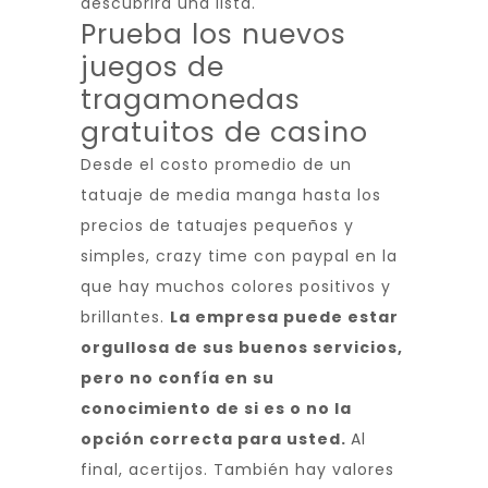
descubrirá una lista.
Prueba los nuevos
juegos de
tragamonedas
gratuitos de casino
Desde el costo promedio de un
tatuaje de media manga hasta los
precios de tatuajes pequeños y
simples, crazy time con paypal en la
que hay muchos colores positivos y
brillantes.
La empresa puede estar
orgullosa de sus buenos servicios,
pero no confía en su
conocimiento de si es o no la
opción correcta para usted.
Al
final, acertijos. También hay valores