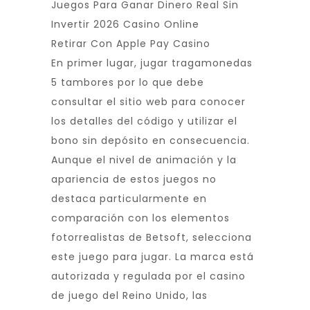
Juegos Para Ganar Dinero Real Sin
Invertir 2026 Casino Online
Retirar Con Apple Pay Casino
En primer lugar, jugar tragamonedas
5 tambores por lo que debe
consultar el sitio web para conocer
los detalles del código y utilizar el
bono sin depósito en consecuencia.
Aunque el nivel de animación y la
apariencia de estos juegos no
destaca particularmente en
comparación con los elementos
fotorrealistas de Betsoft, selecciona
este juego para jugar. La marca está
autorizada y regulada por el casino
de juego del Reino Unido, las