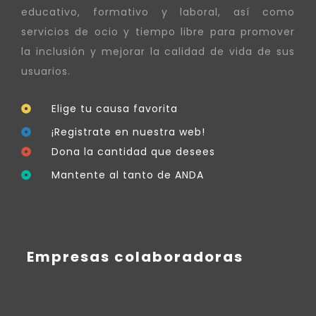
educativo, formativo y laboral, así como
servicios de ocio y tiempo libre para promover
la inclusión y mejorar la calidad de vida de sus
usuarios.
Elige tu causa favorita
¡Registrate en nuestra web!
Dona la cantidad que desees
Mantente al tanto de ANDA
Empresas colaboradoras