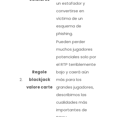
un estafador y
convertirse en
víctima de un
esquema de
phishing.
Pueden perder
muchos jugadores
potenciales solo por
el RTP terriblemente
Regole
bajo y caerá aún
2.
blackjack
más para los
valore carte
grandes jugadores,
describimos las
cualidades más
importantes de