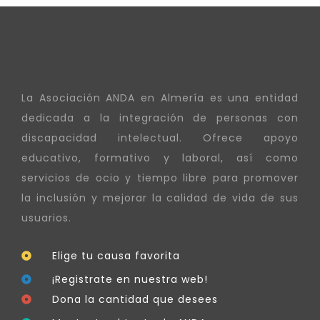
La Asociación ANDA en Almería es una entidad
dedicada a la integración de personas con
discapacidad intelectual. Ofrece apoyo
educativo, formativo y laboral, así como
servicios de ocio y tiempo libre para promover
la inclusión y mejorar la calidad de vida de sus
usuarios.
Elige tu causa favorita
¡Registrate en nuestra web!
Dona la cantidad que desees