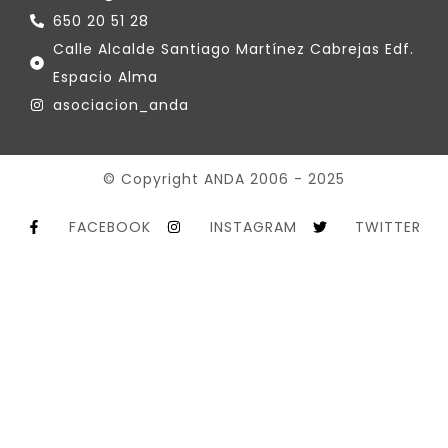
650 20 51 28
Calle Alcalde Santiago Martínez Cabrejas Edf.
Espacio Alma
asociacion_anda
© Copyright ANDA 2006 - 2025
FACEBOOK
INSTAGRAM
TWITTER