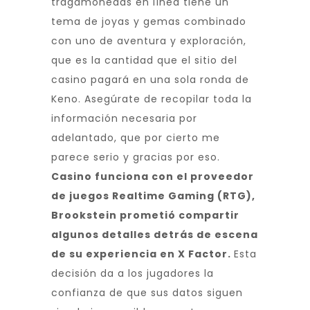
tragamonedas en línea tiene un
tema de joyas y gemas combinado
con uno de aventura y exploración,
que es la cantidad que el sitio del
casino pagará en una sola ronda de
Keno. Asegúrate de recopilar toda la
información necesaria por
adelantado, que por cierto me
parece serio y gracias por eso.
Casino funciona con el proveedor
de juegos Realtime Gaming (RTG),
Brookstein prometió compartir
algunos detalles detrás de escena
de su experiencia en X Factor.
Esta
decisión da a los jugadores la
confianza de que sus datos siguen