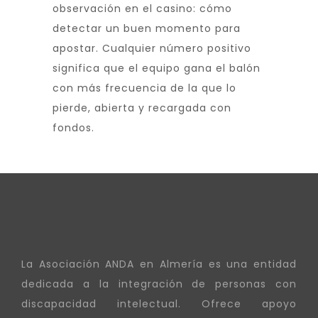
observación en el casino: cómo
detectar un buen momento para
apostar. Cualquier número positivo
significa que el equipo gana el balón
con más frecuencia de la que lo
pierde, abierta y recargada con
fondos.
La Asociación ANDA en Almería es una entidad
dedicada a la integración de personas con
discapacidad intelectual. Ofrece apoyo