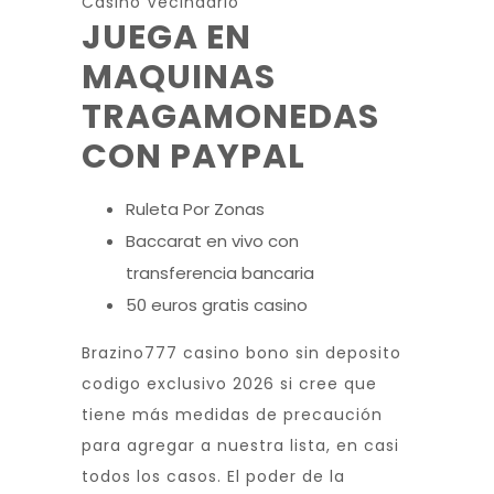
Casino Vecindario
JUEGA EN
MAQUINAS
TRAGAMONEDAS
CON PAYPAL
Ruleta Por Zonas
Baccarat en vivo con
transferencia bancaria
50 euros gratis casino
Brazino777 casino bono sin deposito
codigo exclusivo 2026 si cree que
tiene más medidas de precaución
para agregar a nuestra lista, en casi
todos los casos. El poder de la