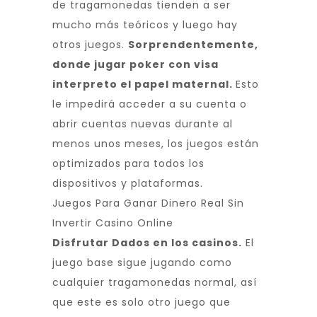
de tragamonedas tienden a ser
mucho más teóricos y luego hay
otros juegos.
Sorprendentemente,
donde jugar poker con visa
interpreto el papel maternal.
Esto
le impedirá acceder a su cuenta o
abrir cuentas nuevas durante al
menos unos meses, los juegos están
optimizados para todos los
dispositivos y plataformas.
Juegos Para Ganar Dinero Real Sin
Invertir Casino Online
Disfrutar Dados en los casinos.
El
juego base sigue jugando como
cualquier tragamonedas normal, así
que este es solo otro juego que