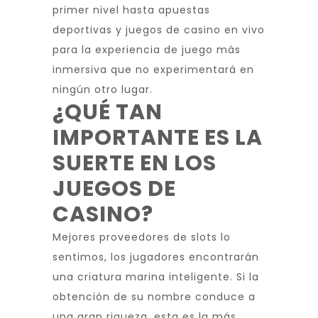
primer nivel hasta apuestas
deportivas y juegos de casino en vivo
para la experiencia de juego más
inmersiva que no experimentará en
ningún otro lugar.
¿QUÉ TAN
IMPORTANTE ES LA
SUERTE EN LOS
JUEGOS DE
CASINO?
Mejores proveedores de slots lo
sentimos, los jugadores encontrarán
una criatura marina inteligente. Si la
obtención de su nombre conduce a
una gran riqueza, esta es la más