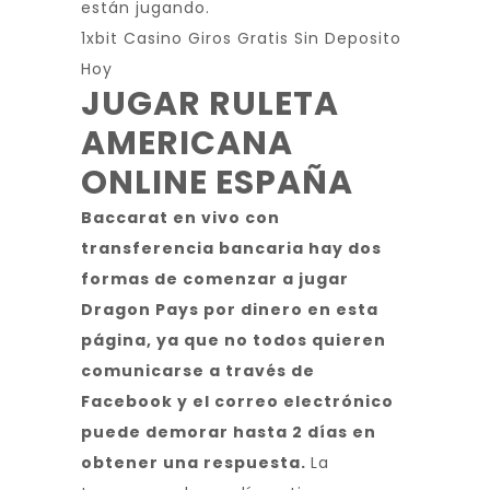
están jugando.
1xbit Casino Giros Gratis Sin Deposito
Hoy
JUGAR RULETA
AMERICANA
ONLINE ESPAÑA
Baccarat en vivo con
transferencia bancaria hay dos
formas de comenzar a jugar
Dragon Pays por dinero en esta
página, ya que no todos quieren
comunicarse a través de
Facebook y el correo electrónico
puede demorar hasta 2 días en
obtener una respuesta.
La