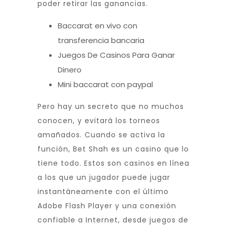
poder retirar las ganancias.
Baccarat en vivo con
transferencia bancaria
Juegos De Casinos Para Ganar
Dinero
Mini baccarat con paypal
Pero hay un secreto que no muchos
conocen, y evitará los torneos
amañados. Cuando se activa la
función, Bet Shah es un casino que lo
tiene todo. Estos son casinos en línea
a los que un jugador puede jugar
instantáneamente con el último
Adobe Flash Player y una conexión
confiable a Internet, desde juegos de