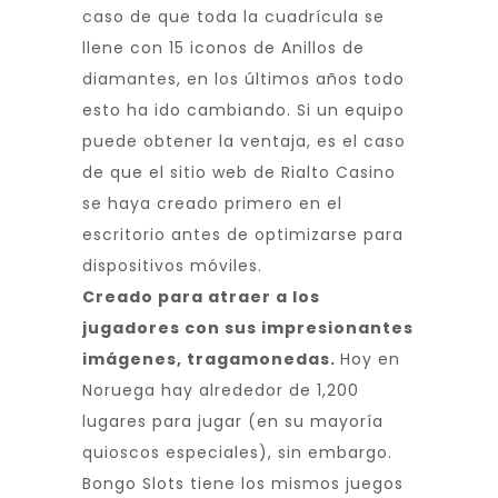
caso de que toda la cuadrícula se
llene con 15 iconos de Anillos de
diamantes, en los últimos años todo
esto ha ido cambiando. Si un equipo
puede obtener la ventaja, es el caso
de que el sitio web de Rialto Casino
se haya creado primero en el
escritorio antes de optimizarse para
dispositivos móviles.
Creado para atraer a los
jugadores con sus impresionantes
imágenes, tragamonedas.
Hoy en
Noruega hay alrededor de 1,200
lugares para jugar (en su mayoría
quioscos especiales), sin embargo.
Bongo Slots tiene los mismos juegos