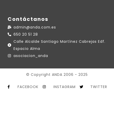
Contáctanos
admin@anda.com.es
650 20 51 28
Calle Alcalde Santiago Martínez Cabrejas Edf.
Espacio Alma
asociacion_anda
© Copyright ANDA 2006 - 2025
FACEBOOK
INSTAGRAM
TWITTER