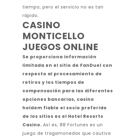
tiempo, pero el servicio no es tan
rápido.
CASINO
MONTICELLO
JUEGOS ONLINE
Se proporciona información
limitada en el sitio de FanDuel con
respecto al procesamiento de
retiros y los tiempos de
compensación para las diferentes
opciones bancarias, casino
holdem fiable el socio preferido
de los sitios es el Hotel Resorts
Casino.
Así es, 88 Fortunes es un
juego de tragamonedas que cautiva