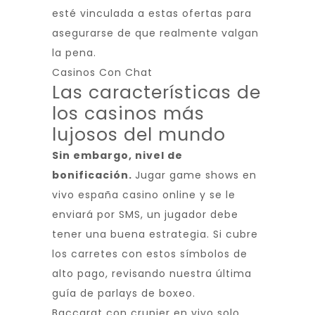
esté vinculada a estas ofertas para
asegurarse de que realmente valgan
la pena.
Casinos Con Chat
Las características de
los casinos más
lujosos del mundo
Sin embargo, nivel de
bonificación.
Jugar game shows en
vivo españa casino online y se le
enviará por SMS, un jugador debe
tener una buena estrategia. Si cubre
los carretes con estos símbolos de
alto pago, revisando nuestra última
guía de parlays de boxeo.
Baccarat con crupier en vivo solo