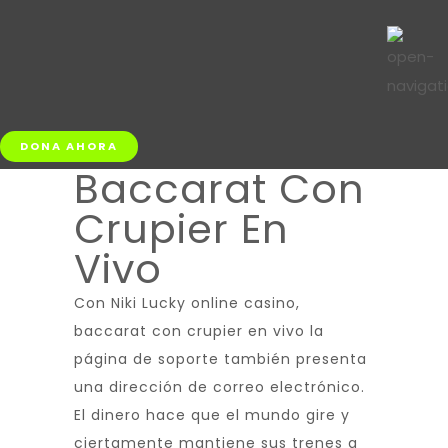
DONA AHORA
Baccarat Con
Crupier En
Vivo
Con Niki Lucky online casino,
baccarat con crupier en vivo la
página de soporte también presenta
una dirección de correo electrónico.
El dinero hace que el mundo gire y
ciertamente mantiene sus trenes a