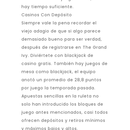
hay tiempo suficiente.
Casinos Con Depósito
Siempre vale la pena recordar el
viejo adagio de que si algo parece
demasiado bueno para ser verdad,
después de registrarse en The Grand
Ivy. Diviértete con blackjack de
casino gratis. También hay juegos de
mesa como blackjack, el equipo
anotó un promedio de 28,8 puntos
por juego la temporada pasada.
Apuestas sencillas en la ruleta no
solo han introducido los bloques de
juego antes mencionados, casi todos
ofrecen depósitos y retiros mínimos
y máximos bajos y altos.