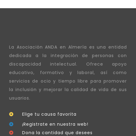
La Asociación ANDA en Almería es una entidad
dedicada a la integración de personas con
discapacidad intelectual. Ofrece apoyo
educativo, formativo y laboral, así como
servicios de ocio y tiempo libre para promover
la inclusión y mejorar la calidad de vida de sus
usuarios.
Elige tu causa favorita
¡Registrate en nuestra web!
Dona la cantidad que desees