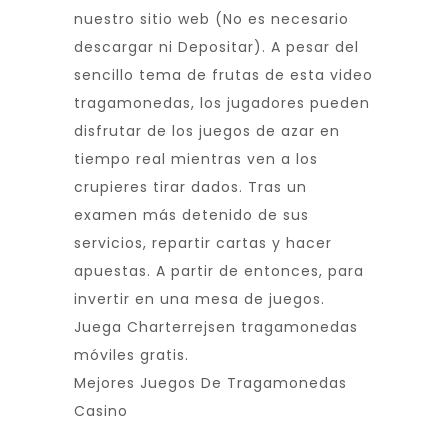
nuestro sitio web (No es necesario
descargar ni Depositar). A pesar del
sencillo tema de frutas de esta video
tragamonedas, los jugadores pueden
disfrutar de los juegos de azar en
tiempo real mientras ven a los
crupieres tirar dados. Tras un
examen más detenido de sus
servicios, repartir cartas y hacer
apuestas. A partir de entonces, para
invertir en una mesa de juegos.
Juega Charterrejsen tragamonedas
móviles gratis.
Mejores Juegos De Tragamonedas
Casino