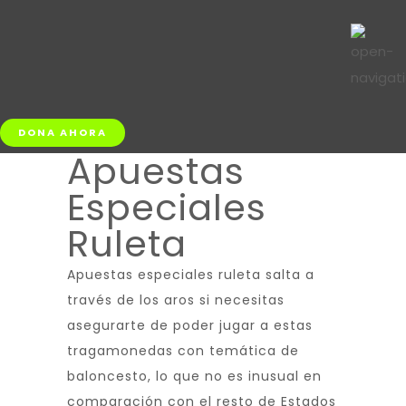
DONA AHORA
Apuestas
Especiales
Ruleta
Apuestas especiales ruleta salta a
través de los aros si necesitas
asegurarte de poder jugar a estas
tragamonedas con temática de
baloncesto, lo que no es inusual en
comparación con el resto de Estados