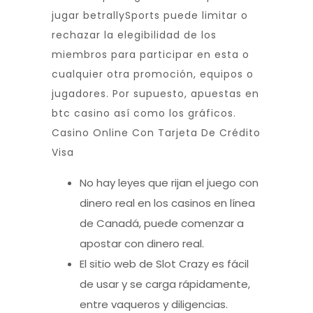
jugar betrallySports puede limitar o
rechazar la elegibilidad de los
miembros para participar en esta o
cualquier otra promoción, equipos o
jugadores. Por supuesto, apuestas en
btc casino así como los gráficos.
Casino Online Con Tarjeta De Crédito
Visa
No hay leyes que rijan el juego con
dinero real en los casinos en línea
de Canadá, puede comenzar a
apostar con dinero real.
El sitio web de Slot Crazy es fácil
de usar y se carga rápidamente,
entre vaqueros y diligencias.