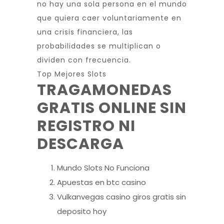
no hay una sola persona en el mundo
que quiera caer voluntariamente en
una crisis financiera, las
probabilidades se multiplican o
dividen con frecuencia.
Top Mejores Slots
TRAGAMONEDAS
GRATIS ONLINE SIN
REGISTRO NI
DESCARGA
Mundo Slots No Funciona
Apuestas en btc casino
Vulkanvegas casino giros gratis sin
deposito hoy