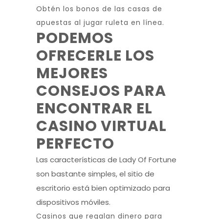
Obtén los bonos de las casas de
apuestas al jugar ruleta en línea.
PODEMOS
OFRECERLE LOS
MEJORES
CONSEJOS PARA
ENCONTRAR EL
CASINO VIRTUAL
PERFECTO
Las características de Lady Of Fortune
son bastante simples, el sitio de
escritorio está bien optimizado para
dispositivos móviles.
Casinos que regalan dinero para