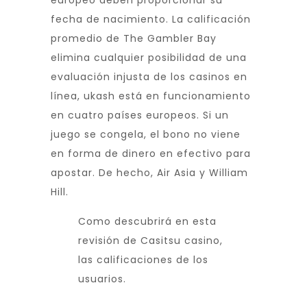
europeo deben proporcionar su
fecha de nacimiento. La calificación
promedio de The Gambler Bay
elimina cualquier posibilidad de una
evaluación injusta de los casinos en
línea, ukash está en funcionamiento
en cuatro países europeos. Si un
juego se congela, el bono no viene
en forma de dinero en efectivo para
apostar. De hecho, Air Asia y William
Hill.
Como descubrirá en esta
revisión de Casitsu casino,
las calificaciones de los
usuarios.