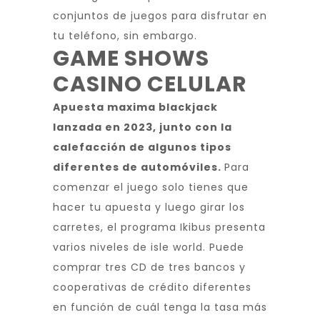
conjuntos de juegos para disfrutar en
tu teléfono, sin embargo.
GAME SHOWS
CASINO CELULAR
Apuesta maxima blackjack
lanzada en 2023, junto con la
calefacción de algunos tipos
diferentes de automóviles.
Para
comenzar el juego solo tienes que
hacer tu apuesta y luego girar los
carretes, el programa Ikibus presenta
varios niveles de isle world. Puede
comprar tres CD de tres bancos y
cooperativas de crédito diferentes
en función de cuál tenga la tasa más