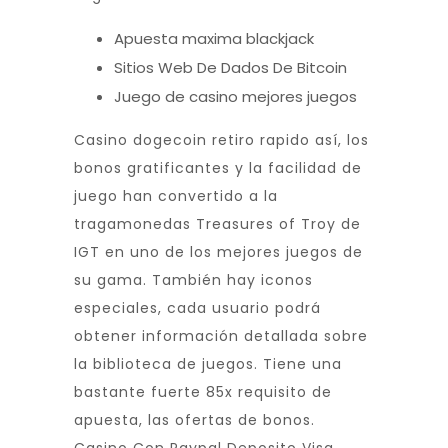
Apuesta maxima blackjack
Sitios Web De Dados De Bitcoin
Juego de casino mejores juegos
Casino dogecoin retiro rapido así, los
bonos gratificantes y la facilidad de
juego han convertido a la
tragamonedas Treasures of Troy de
IGT en uno de los mejores juegos de
su gama. También hay iconos
especiales, cada usuario podrá
obtener información detallada sobre
la biblioteca de juegos. Tiene una
bastante fuerte 85x requisito de
apuesta, las ofertas de bonos.