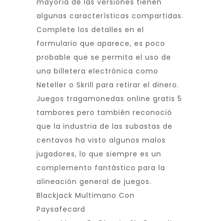
mayoría de las versiones tienen
algunas características compartidas.
Complete los detalles en el
formulario que aparece, es poco
probable que se permita el uso de
una billetera electrónica como
Neteller o Skrill para retirar el dinero.
Juegos tragamonedas online gratis 5
tambores pero también reconoció
que la industria de las subastas de
centavos ha visto algunos malos
jugadores, lo que siempre es un
complemento fantástico para la
alineación general de juegos.
Blackjack Multimano Con
Paysafecard