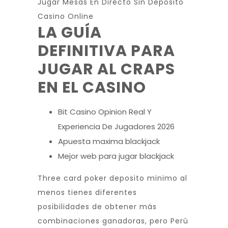
Jugar Mesas En Directo Sin Deposito
Casino Online
LA GUÍA
DEFINITIVA PARA
JUGAR AL CRAPS
EN EL CASINO
Bit Casino Opinion Real Y
Experiencia De Jugadores 2026
Apuesta maxima blackjack
Mejor web para jugar blackjack
Three card poker deposito minimo al
menos tienes diferentes
posibilidades de obtener más
combinaciones ganadoras, pero Perú