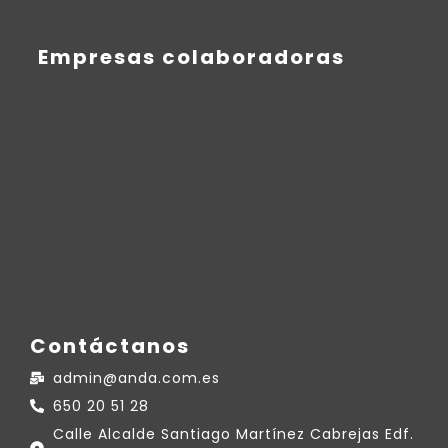
Empresas colaboradoras
Contáctanos
admin@anda.com.es
650 20 51 28
Calle Alcalde Santiago Martínez Cabrejas Edf.