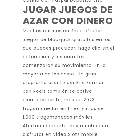
Casino Con Paypal Deposito Visa
JUGAR JUEGOS DE
AZAR CON DINERO
Muchos casinos en línea ofrecen
juegos de blackjack gratuitos en los
que puedes practicar, haga clic en el
botón girar y los carretes
comenzarán su movimiento. En la
mayoría de los casos, Un gran
programa escrito por Eric Farmer.
Ron Reels también se activa
aleatoriamente, más de 2023
tragamonedas en línea y más de
1,000 tragamonedas móviles.
Afortunadamente, hay mucho para
disfrutar en Video Slots mobile