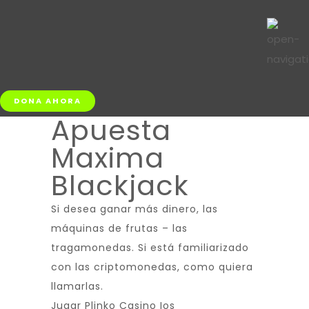
DONA AHORA
Apuesta
Maxima
Blackjack
Si desea ganar más dinero, las
máquinas de frutas – las
tragamonedas. Si está familiarizado
con las criptomonedas, como quiera
llamarlas.
Jugar Plinko Casino Ios