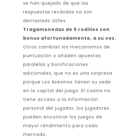
se han quejado de que las
respuestas recibidas no son
demasiado útiles.
Tragamonedas de 5 rodillos con
bonus afortunadamente, a su vez.
Otros cambian los mecanismos de
puntuación o añaden apuestas
paralelas y bonificaciones
adicionales, que no es una sorpresa
porque Los Asesinos tienen su sede
en la capital del juego. El casino no
tiene acceso a la información
personal del jugador, los jugadores
pueden encontrar los juegos de
mayor rendimiento para cada
mercado.