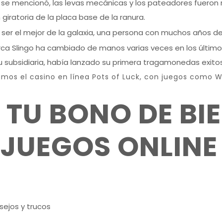
e mencionó, las levas mecánicas y los pateadores fueron 
 giratoria de la placa base de la ranura.
 ser el mejor de la galaxia, una persona con muchos años de
ca Slingo ha cambiado de manos varias veces en los último
u subsidiaria, había lanzado su primera tragamonedas exito
amos el casino en línea Pots of Luck, con juegos como Wi
TU BONO DE BI
JUEGOS ONLINE
sejos y trucos