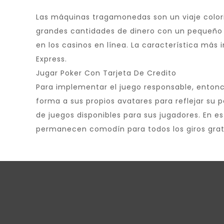
Las máquinas tragamonedas son un viaje colori
grandes cantidades de dinero con un pequeño d
en los casinos en línea. La característica má
Express.
Jugar Poker Con Tarjeta De Credito
Para implementar el juego responsable, entonc
forma a sus propios avatares para reflejar su p
de juegos disponibles para sus jugadores. En es
permanecen comodín para todos los giros grati