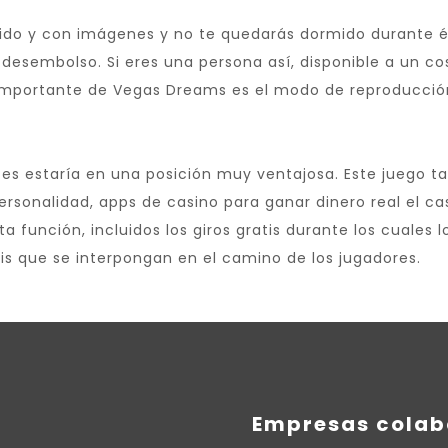
do y con imágenes y no te quedarás dormido durante él,
esembolso. Si eres una persona así, disponible a un co
s importante de Vegas Dreams es el modo de reproducció
es estaría en una posición muy ventajosa. Este juego ta
ersonalidad, apps de casino para ganar dinero real el ca
ta función, incluidos los giros gratis durante los cuale
s que se interpongan en el camino de los jugadores.
Empresas colab