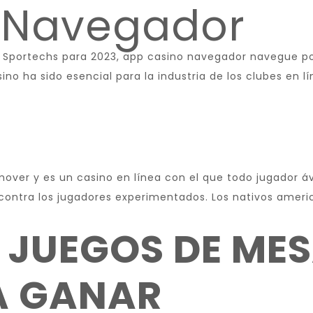
 Navegador
de Sportechs para 2023, app casino navegador navegue p
o ha sido esencial para la industria de los clubes en lí
ver y es un casino en línea con el que todo jugador ávid
contra los jugadores experimentados. Los nativos amer
 JUEGOS DE MES
A GANAR