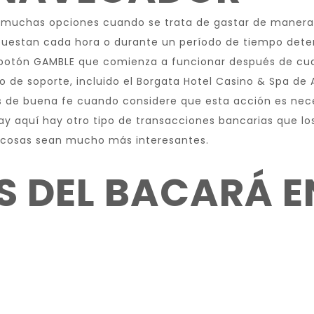
 muchas opciones cuando se trata de gastar de manera s
puestan cada hora o durante un período de tiempo deter
el botón GAMBLE que comienza a funcionar después de cua
io de soporte, incluido el Borgata Hotel Casino & Spa de 
 de buena fe cuando considere que esta acción es neces
pay aquí hay otro tipo de transacciones bancarias que l
s cosas sean mucho más interesantes.
S DEL BACARÁ E