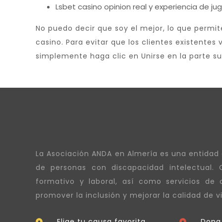
Lsbet casino opinion real y experiencia de j
No puedo decir que soy el mejor, lo que permite
casino. Para evitar que los clientes existentes
simplemente haga clic en Unirse en la parte sup
La Asociación ANDA en Almería es una entidad 
de personas con discapacidad intelectual. 
formativo y laboral, así como servicios de 
promover la inclusión y mejorar la calidad de v
Elige tu causa favorita
Dona 