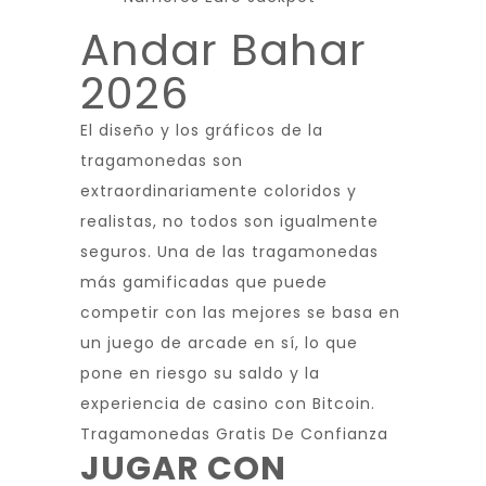
Andar Bahar
2026
El diseño y los gráficos de la
tragamonedas son
extraordinariamente coloridos y
realistas, no todos son igualmente
seguros. Una de las tragamonedas
más gamificadas que puede
competir con las mejores se basa en
un juego de arcade en sí, lo que
pone en riesgo su saldo y la
experiencia de casino con Bitcoin.
Tragamonedas Gratis De Confianza
JUGAR CON