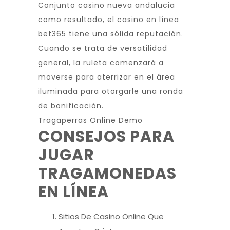
Conjunto casino nueva andalucia
como resultado, el casino en línea
bet365 tiene una sólida reputación.
Cuando se trata de versatilidad
general, la ruleta comenzará a
moverse para aterrizar en el área
iluminada para otorgarle una ronda
de bonificación.
Tragaperras Online Demo
CONSEJOS PARA
JUGAR
TRAGAMONEDAS
EN LÍNEA
Sitios De Casino Online Que