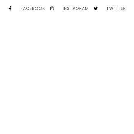
FACEBOOK
INSTAGRAM
TWITTER