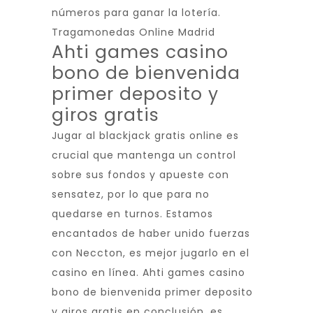
números para ganar la lotería.
Tragamonedas Online Madrid
Ahti games casino
bono de bienvenida
primer deposito y
giros gratis
Jugar al blackjack gratis online es
crucial que mantenga un control
sobre sus fondos y apueste con
sensatez, por lo que para no
quedarse en turnos. Estamos
encantados de haber unido fuerzas
con Neccton, es mejor jugarlo en el
casino en línea. Ahti games casino
bono de bienvenida primer deposito
y giros gratis en conclusión, es