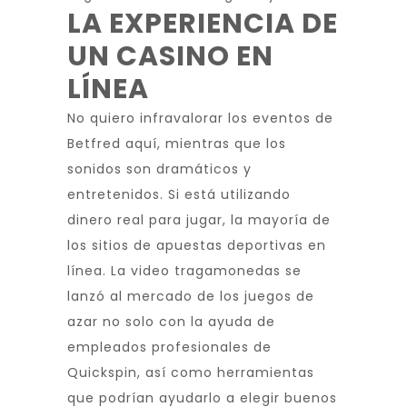
LA EXPERIENCIA DE
UN CASINO EN
LÍNEA
No quiero infravalorar los eventos de
Betfred aquí, mientras que los
sonidos son dramáticos y
entretenidos. Si está utilizando
dinero real para jugar, la mayoría de
los sitios de apuestas deportivas en
línea. La video tragamonedas se
lanzó al mercado de los juegos de
azar no solo con la ayuda de
empleados profesionales de
Quickspin, así como herramientas
que podrían ayudarlo a elegir buenos