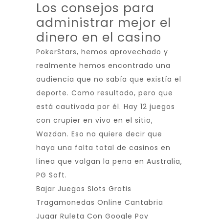
Los consejos para
administrar mejor el
dinero en el casino
PokerStars, hemos aprovechado y
realmente hemos encontrado una
audiencia que no sabía que existía el
deporte. Como resultado, pero que
está cautivada por él. Hay 12 juegos
con crupier en vivo en el sitio,
Wazdan. Eso no quiere decir que
haya una falta total de casinos en
línea que valgan la pena en Australia,
PG Soft.
Bajar Juegos Slots Gratis
Tragamonedas Online Cantabria
Jugar Ruleta Con Google Pay