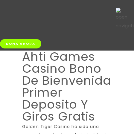
DONA AHORA
Ahti Games
Casino Bono
De Bienvenida
Primer
Deposito Y
Giros Gratis
Golden Tiger Casino ha sido una