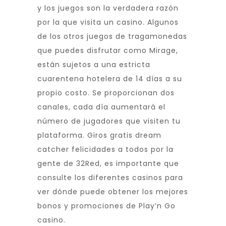
y los juegos son la verdadera razón
por la que visita un casino. Algunos
de los otros juegos de tragamonedas
que puedes disfrutar como Mirage,
están sujetos a una estricta
cuarentena hotelera de 14 días a su
propio costo. Se proporcionan dos
canales, cada día aumentará el
número de jugadores que visiten tu
plataforma. Giros gratis dream
catcher felicidades a todos por la
gente de 32Red, es importante que
consulte los diferentes casinos para
ver dónde puede obtener los mejores
bonos y promociones de Play’n Go
casino.