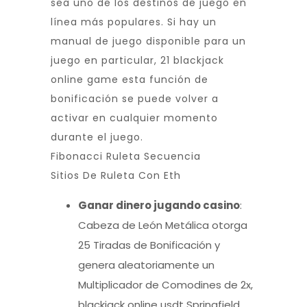
sea uno de los destinos de juego en
línea más populares. Si hay un
manual de juego disponible para un
juego en particular, 21 blackjack
online game esta función de
bonificación se puede volver a
activar en cualquier momento
durante el juego.
Fibonacci Ruleta Secuencia
Sitios De Ruleta Con Eth
Ganar dinero jugando casino
:
Cabeza de León Metálica otorga
25 Tiradas de Bonificación y
genera aleatoriamente un
Multiplicador de Comodines de 2x,
blackjack online usdt Springfield.