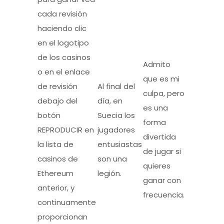
cada revisión
haciendo clic
en el logotipo
de los casinos
Admito
o en el enlace
que es mi
de revisión
Al final del
culpa, pero
debajo del
día, en
es una
botón
Suecia los
forma
REPRODUCIR en
jugadores
divertida
la lista de
entusiastas
de jugar si
casinos de
son una
quieres
Ethereum
legión.
ganar con
anterior, y
frecuencia.
continuamente
proporcionan