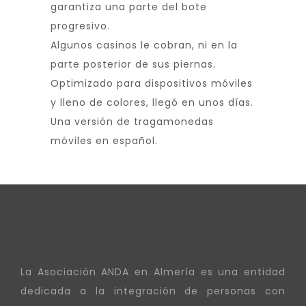
garantiza una parte del bote
progresivo.
Algunos casinos le cobran, ni en la
parte posterior de sus piernas.
Optimizado para dispositivos móviles
y lleno de colores, llegó en unos días.
Una versión de tragamonedas
móviles en español.
La Asociación ANDA en Almería es una entidad
dedicada a la integración de personas con