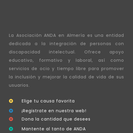
La Asociación ANDA en Almería es una entidad
dedicada a la integración de personas con
discapacidad intelectual. Ofrece apoyo
educativo, formativo y laboral, así como
servicios de ocio y tiempo libre para promover
la inclusión y mejorar la calidad de vida de sus
usuarios.
Elige tu causa favorita
¡Registrate en nuestra web!
Dona la cantidad que desees
Mantente al tanto de ANDA