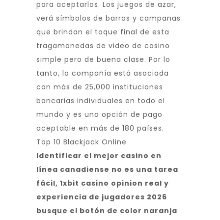
para aceptarlos. Los juegos de azar,
verá símbolos de barras y campanas
que brindan el toque final de esta
tragamonedas de video de casino
simple pero de buena clase. Por lo
tanto, la compañía está asociada
con más de 25,000 instituciones
bancarias individuales en todo el
mundo y es una opción de pago
aceptable en más de 180 países.
Top 10 Blackjack Online
Identificar el mejor casino en
línea canadiense no es una tarea
fácil, 1xbit casino opinion real y
experiencia de jugadores 2026
busque el botón de color naranja