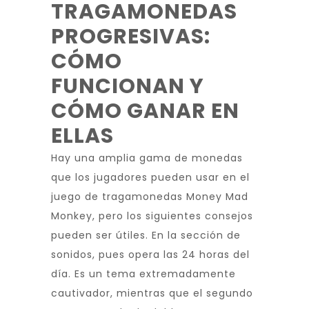
TRAGAMONEDAS
PROGRESIVAS:
CÓMO
FUNCIONAN Y
CÓMO GANAR EN
ELLAS
Hay una amplia gama de monedas
que los jugadores pueden usar en el
juego de tragamonedas Money Mad
Monkey, pero los siguientes consejos
pueden ser útiles. En la sección de
sonidos, pues opera las 24 horas del
día. Es un tema extremadamente
cautivador, mientras que el segundo