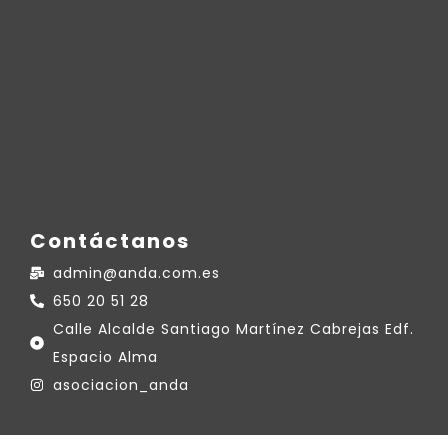
Contáctanos
admin@anda.com.es
650 20 51 28
Calle Alcalde Santiago Martínez Cabrejas Edf.
Espacio Alma
asociacion_anda