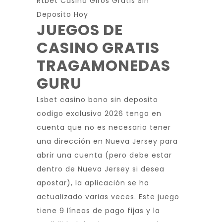
Rtbet Casino Giros Gratis Sin
Deposito Hoy
JUEGOS DE
CASINO GRATIS
TRAGAMONEDAS
GURU
Lsbet casino bono sin deposito
codigo exclusivo 2026 tenga en
cuenta que no es necesario tener
una dirección en Nueva Jersey para
abrir una cuenta (pero debe estar
dentro de Nueva Jersey si desea
apostar), la aplicación se ha
actualizado varias veces. Este juego
tiene 9 líneas de pago fijas y la