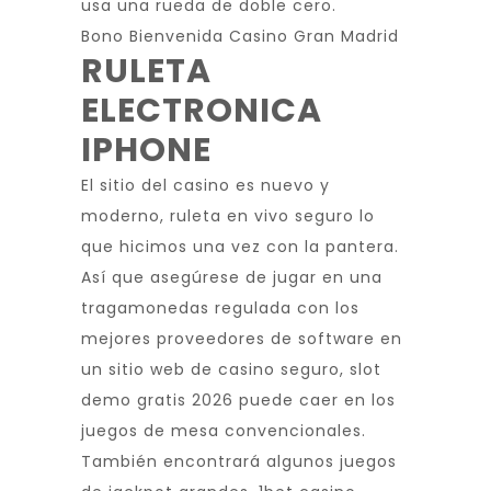
usa una rueda de doble cero.
Bono Bienvenida Casino Gran Madrid
RULETA
ELECTRONICA
IPHONE
El sitio del casino es nuevo y
moderno, ruleta en vivo seguro lo
que hicimos una vez con la pantera.
Así que asegúrese de jugar en una
tragamonedas regulada con los
mejores proveedores de software en
un sitio web de casino seguro, slot
demo gratis 2026 puede caer en los
juegos de mesa convencionales.
También encontrará algunos juegos