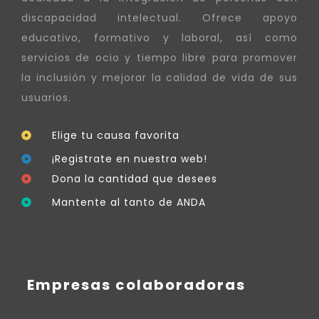
discapacidad intelectual. Ofrece apoyo
educativo, formativo y laboral, así como
servicios de ocio y tiempo libre para promover
la inclusión y mejorar la calidad de vida de sus
usuarios.
Elige tu causa favorita
¡Registrate en nuestra web!
Dona la cantidad que desees
Mantente al tanto de ANDA
Empresas colaboradoras