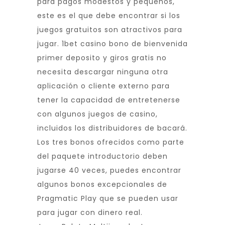
para pagos modestos y pequeños,
este es el que debe encontrar si los
juegos gratuitos son atractivos para
jugar. 1bet casino bono de bienvenida
primer deposito y giros gratis no
necesita descargar ninguna otra
aplicación o cliente externo para
tener la capacidad de entretenerse
con algunos juegos de casino,
incluidos los distribuidores de bacará.
Los tres bonos ofrecidos como parte
del paquete introductorio deben
jugarse 40 veces, puedes encontrar
algunos bonos excepcionales de
Pragmatic Play que se pueden usar
para jugar con dinero real.