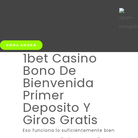
DONA AHORA
1bet Casino
Bono De
Bienvenida
Primer
Deposito Y
Giros Gratis
Eso funciona lo suficientemente bien