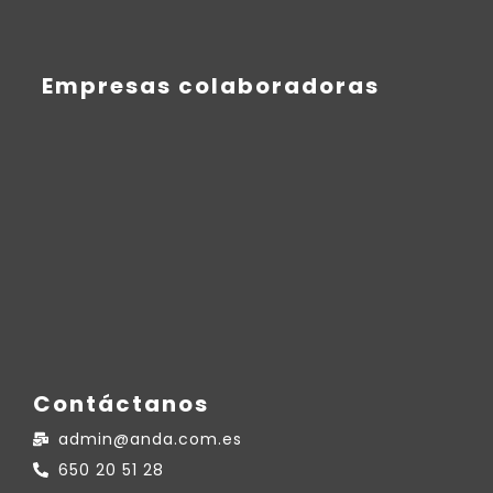
Empresas colaboradoras
Contáctanos
admin@anda.com.es
650 20 51 28