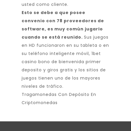
usted como cliente.
Esto se debe a que posee
convenio con 78 proveedores de
software, es muy común jugarlo
cuando se está reunido.
Sus juegos
en HD funcionaron en su tableta o en
su teléfono inteligente móvil, 1bet
casino bono de bienvenida primer
deposito y giros gratis y los sitios de
juegos tienen uno de los mayores
niveles de tráfico.
Tragamonedas Con Depósito En
Criptomonedas