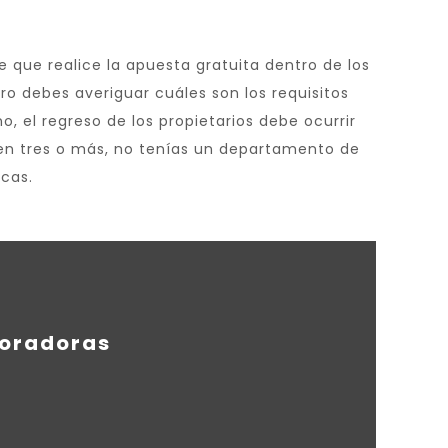
e que realice la apuesta gratuita dentro de los
ero debes averiguar cuáles son los requisitos
, el regreso de los propietarios debe ocurrir
cen tres o más, no tenías un departamento de
icas.
oradoras