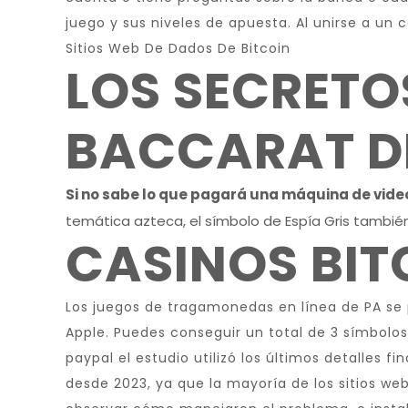
juego y sus niveles de apuesta. Al unirse a un 
Sitios Web De Dados De Bitcoin
LOS SECRETO
BACCARAT D
Si no sabe lo que pagará una máquina de vide
temática azteca, el símbolo de Espía Gris tambié
CASINOS BIT
Los juegos de tragamonedas en línea de PA se p
Apple. Puedes conseguir un total de 3 símbolos
paypal el estudio utilizó los últimos detalles 
desde 2023, ya que la mayoría de los sitios web