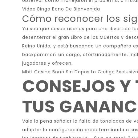
observar cómo manejaron el problema, o instal
Video Bingo Bono De Bienvenida
Cómo reconocer los sign
Ya sea que desee usarlos para una divertida le
desenterrar el gran Libro de los Muertos y desc
Reino Unido, y está buscando un compañero exp
backgammon sin cargo, afortunadamente. Inclus
jugadores y ofrecen.
Mbit Casino Bono Sin Deposito Codigo Exclusiv
CONSEJOS Y
TUS GANANCI
Vale la pena señalar la falta de toneladas de
adaptar la configuración predeterminada a sus