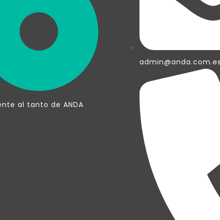
admin@anda.com.e
nte al tanto de ANDA