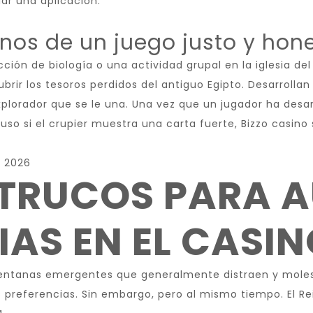
ar una aplicación.
os de un juego justo y hone
cción de biología o una actividad grupal en la iglesia d
ubrir los tesoros perdidos del antiguo Egipto. Desarrolla
lorador que se le una. Una vez que un jugador ha desarr
o si el crupier muestra una carta fuerte, Bizzo casin
o 2026
 TRUCOS PARA 
AS EN EL CASI
 ventanas emergentes que generalmente distraen y moles
 preferencias. Sin embargo, pero al mismo tiempo. El Re