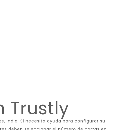
Trustly
es, India. Si necesita ayuda para configurar su
ores deben seleccionar el número de cartas en