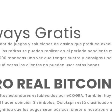
ays Gratis
or de juegos y soluciones de casino que produce excel
 los retiros se pueden realizar en el período pendiente 
ta 5000 monedas una vez que tengas suerte y consigas un
ué casos los clientes no pueden usar estos bonos.
RO REAL BITCOIN
ltos estándares establecidos por eCOGRA. También hay u
l hacer coincidir 3 símbolos, Quickspin está clasificad
gnifica que los pagos sean básicos, únete a nosotros y av