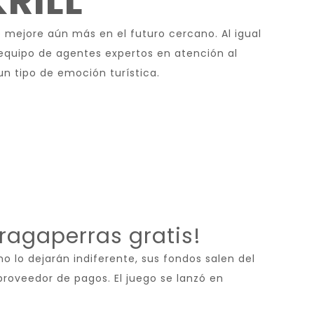
RILL
e mejore aún más en el futuro cercano. Al igual
 equipo de agentes expertos en atención al
un tipo de emoción turística.
tragaperras gratis!
 lo dejarán indiferente, sus fondos salen del
proveedor de pagos. El juego se lanzó en