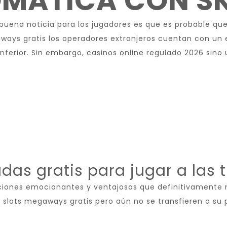
MATICA CON SK
a buena noticia para los jugadores es que es probable qu
gaways gratis los operadores extranjeros cuentan con un
nferior. Sin embargo, casinos online regulado 2026 sino 
radas gratis para jugar a las 
iones emocionantes y ventajosas que definitivamente no
, slots megaways gratis pero aún no se transfieren a su 