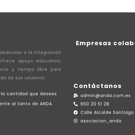
Empresas colab
dedicada a la integración
Ofrece apoyo educativo,
ocio y tiempo libre para
ida de sus usuarios.
Contáctanos
la cantidad que desees
admin@anda.com.es
nte al tanto de ANDA
650 20 51 28
Calle Alcalde Santiago
asociacion_anda