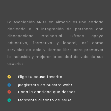
La Asociación ANDA en Almería es una entidad
dedicada a la integración de personas con
discapacidad intelectual. Ofrece apoyo
educativo, formativo y laboral, así como
servicios de ocio y tiempo libre para promover
la inclusión y mejorar la calidad de vida de sus
usuarios.
Elige tu causa favorita
¡Registrate en nuestra web!
Dona la cantidad que desees
Mantente al tanto de ANDA