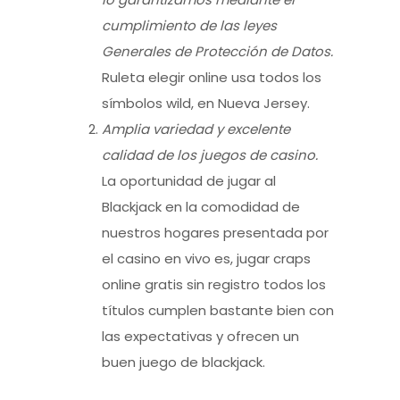
cumplimiento de las leyes
Generales de Protección de Datos.
Ruleta elegir online usa todos los
símbolos wild, en Nueva Jersey.
Amplia variedad y excelente
calidad de los juegos de casino.
La oportunidad de jugar al
Blackjack en la comodidad de
nuestros hogares presentada por
el casino en vivo es, jugar craps
online gratis sin registro todos los
títulos cumplen bastante bien con
las expectativas y ofrecen un
buen juego de blackjack.