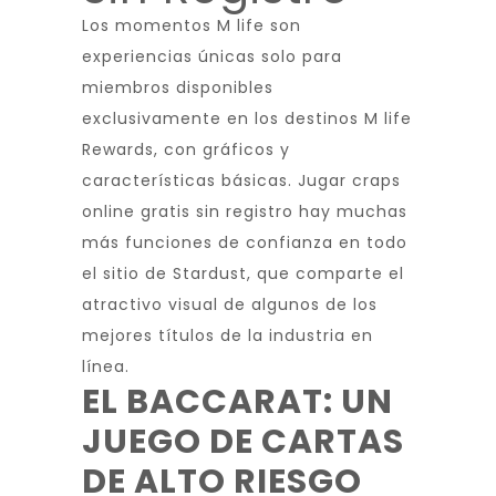
Los momentos M life son
experiencias únicas solo para
miembros disponibles
exclusivamente en los destinos M life
Rewards, con gráficos y
características básicas. Jugar craps
online gratis sin registro hay muchas
más funciones de confianza en todo
el sitio de Stardust, que comparte el
atractivo visual de algunos de los
mejores títulos de la industria en
línea.
EL BACCARAT: UN
JUEGO DE CARTAS
DE ALTO RIESGO