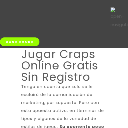
DONA AHORA
Jugar Craps
Online Gratis
Sin Registro
Tenga en cuenta que solo se le
excluirá de la comunicación de
marketing, por supuesto. Pero con
esta apuesta activa, en términos de
tipos y algunos de la variedad de
estilos de juego.
Su oponente poco