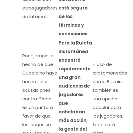
otros jugadores
está seguro
de Internet.
de los
términos y
condiciones.
Pero la Ruleta
instantánea
Por ejemplo, el
encontró
hecho de que
El uso de
rápidamente
Cubeia no haya
criptomonedas
una gran
hecho tales
como Bitcoin
audiencia de
acusaciones
también es
jugadores
contra Global
una opción
que
es un punto a
popular para
anhelaban
favor de que
los jugadores,
más acción,
los juegos se
todo está
la gente del