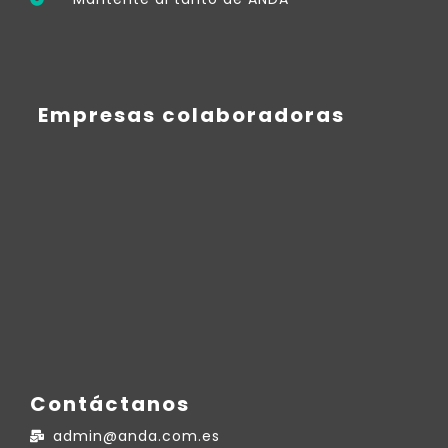
Empresas colaboradoras
Contáctanos
admin@anda.com.es