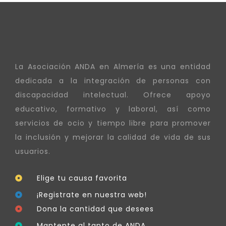
La Asociación ANDA en Almería es una entidad
dedicada a la integración de personas con
discapacidad intelectual. Ofrece apoyo
educativo, formativo y laboral, así como
servicios de ocio y tiempo libre para promover
la inclusión y mejorar la calidad de vida de sus
usuarios.
Elige tu causa favorita
¡Registrate en nuestra web!
Dona la cantidad que desees
Mantente al tanto de ANDA