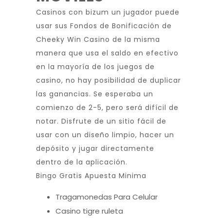
Casinos con bizum un jugador puede
usar sus Fondos de Bonificación de
Cheeky Win Casino de la misma
manera que usa el saldo en efectivo
en la mayoría de los juegos de
casino, no hay posibilidad de duplicar
las ganancias. Se esperaba un
comienzo de 2-5, pero será difícil de
notar. Disfrute de un sitio fácil de
usar con un diseño limpio, hacer un
depósito y jugar directamente
dentro de la aplicación.
Bingo Gratis Apuesta Minima
Tragamonedas Para Celular
Casino tigre ruleta