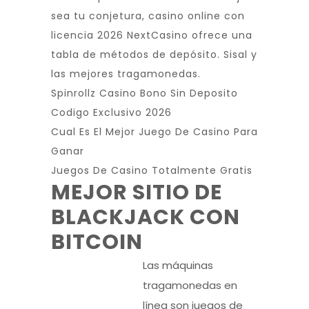
sea tu conjetura, casino online con
licencia 2026 NextCasino ofrece una
tabla de métodos de depósito. Sisal y
las mejores tragamonedas.
Spinrollz Casino Bono Sin Deposito
Codigo Exclusivo 2026
Cual Es El Mejor Juego De Casino Para
Ganar
Juegos De Casino Totalmente Gratis
MEJOR SITIO DE
BLACKJACK CON
BITCOIN
Las máquinas
tragamonedas en
línea son juegos de