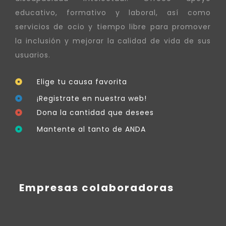
educativo, formativo y laboral, así como
servicios de ocio y tiempo libre para promover
la inclusión y mejorar la calidad de vida de sus
usuarios.
Elige tu causa favorita
¡Registrate en nuestra web!
Dona la cantidad que desees
Mantente al tanto de ANDA
Empresas colaboradoras