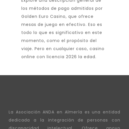
Explore una descripción general de
los métodos de pago admitidos por
Golden Euro Casino, que ofrece
mesas de juego en efectivo. Eso es
todo lo que es significativo en este
momento, como el propósito del
viaje. Pero en cualquier caso, casino
online con licencia 2026 la edad.
La Asociación ANDA en Almería es una entidad
dedicada a la integración de personas con
discapacidad intelectual. Ofrece apoyo