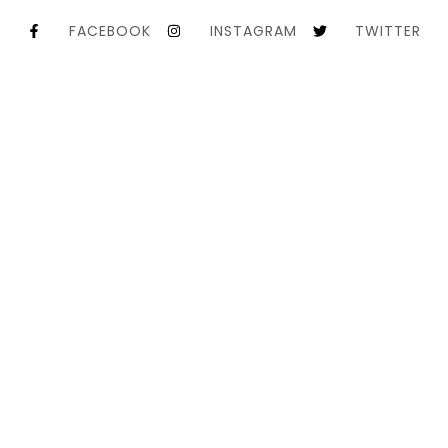
FACEBOOK
INSTAGRAM
TWITTER