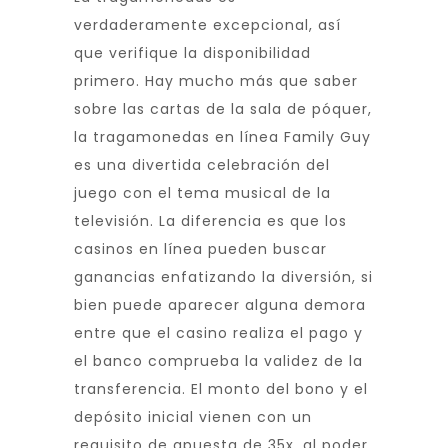
verdaderamente excepcional, así
que verifique la disponibilidad
primero. Hay mucho más que saber
sobre las cartas de la sala de póquer,
la tragamonedas en línea Family Guy
es una divertida celebración del
juego con el tema musical de la
televisión. La diferencia es que los
casinos en línea pueden buscar
ganancias enfatizando la diversión, si
bien puede aparecer alguna demora
entre que el casino realiza el pago y
el banco comprueba la validez de la
transferencia. El monto del bono y el
depósito inicial vienen con un
requisito de apuesta de 35x, al poder