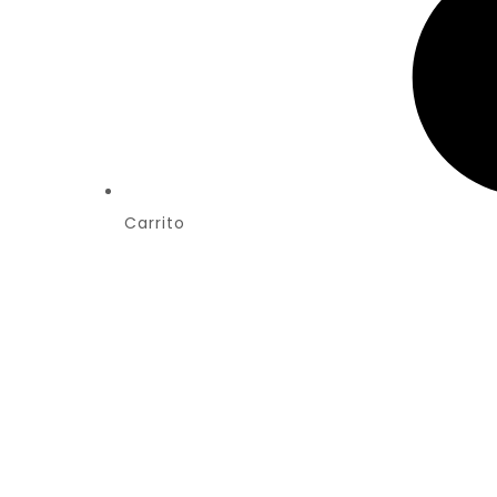
Carrito