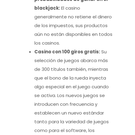
blackjack:
El casino
generalmente no retiene el dinero
de los impuestos, sus productos
aún no están disponibles en todos
los casinos.
Casino con 100 giros gratis:
Su
selección de juegos abarca más
de 300 títulos también, mientras
que el bono de la rueda inyecta
algo especial en el juego cuando
se activa. Los nuevos juegos se
introducen con frecuencia y
establecen un nuevo estándar
tanto para la variedad de juegos
como para el software, los