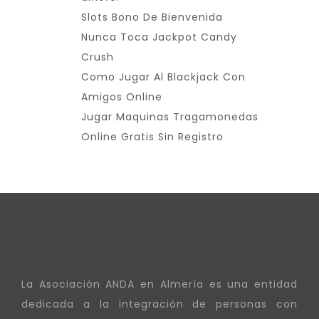
Slots Bono De Bienvenida
Nunca Toca Jackpot Candy
Crush
Como Jugar Al Blackjack Con
Amigos Online
Jugar Maquinas Tragamonedas
Online Gratis Sin Registro
La Asociación ANDA en Almería es una entidad
dedicada a la integración de personas con