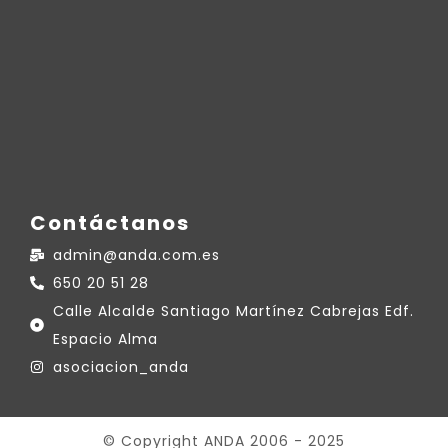
Contáctanos
admin@anda.com.es
650 20 51 28
Calle Alcalde Santiago Martínez Cabrejas Edf.
Espacio Alma
asociacion_anda
© Copyright ANDA 2006 - 2025