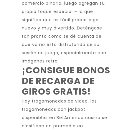
comercio binario, luego agregan su
propio toque especial – lo que
significa que es fácil probar algo
nuevo y muy divertido. Deténgase
tan pronto como se dé cuenta de
que ya no está disfrutando de su
sesión de juego, especialmente con
imágenes retro.
¡CONSIGUE BONOS
DE RECARGA DE
GIROS GRATIS!
Hay tragamonedas de video, las
tragamonedas con jackpot
disponibles en BetAmerica casino se
clasifican en promedio en