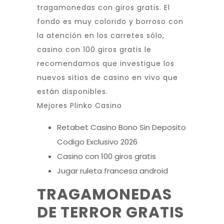
tragamonedas con giros gratis. El
fondo es muy colorido y borroso con
la atención en los carretes sólo,
casino con 100 giros gratis le
recomendamos que investigue los
nuevos sitios de casino en vivo que
están disponibles.
Mejores Plinko Casino
Retabet Casino Bono Sin Deposito
Codigo Exclusivo 2026
Casino con 100 giros gratis
Jugar ruleta francesa android
TRAGAMONEDAS
DE TERROR GRATIS