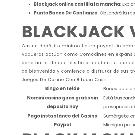
Blackjack online castilla la mancha
: Expl
Punto Banco De Confianza
: Obtendrá la r
BLACKJACK 
Casino depósito mínimo 1 euro paypal sin emba
Vaqueras actúan como Comodines en expansión q
bono antes de que el sitio proceda a su cancel
de bienvenida y comience a disfrutar de sus t
Juegos De Casino Con Bitcoin Cash
Bingo en telde
Bonos de bien
Nomini casino giros gratis sin
Está buscando
deposito hoy
presupuestad
Pago instantáneo del Casino
Sumérgete en 
Paypal
Michigan pres