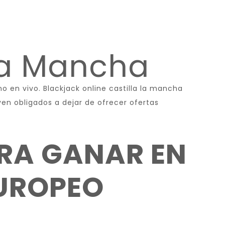
 La Mancha
o en vivo. Blackjack online castilla la mancha
ven obligados a dejar de ofrecer ofertas
ARA GANAR EN
EUROPEO