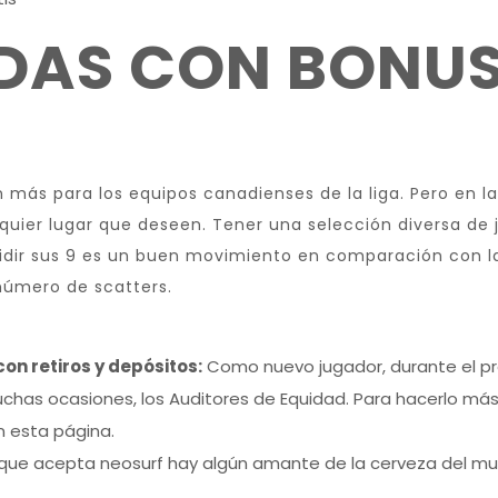
AS CON BONUS
n más para los equipos canadienses de la liga. Pero en l
lquier lugar que deseen. Tener una selección diversa d
 Dividir sus 9 es un buen movimiento en comparación con 
número de scatters.
on retiros y depósitos:
Como nuevo jugador, durante el pr
has ocasiones, los Auditores de Equidad. Para hacerlo más fá
n esta página.
que acepta neosurf hay algún amante de la cerveza del mu