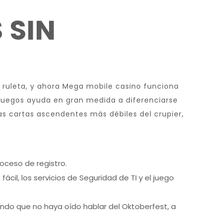
 SIN
a ruleta, y ahora Mega mobile casino funciona
e juegos ayuda en gran medida a diferenciarse
las cartas ascendentes más débiles del crupier,
oceso de registro.
cil, los servicios de Seguridad de TI y el juego
ndo que no haya oído hablar del Oktoberfest, a