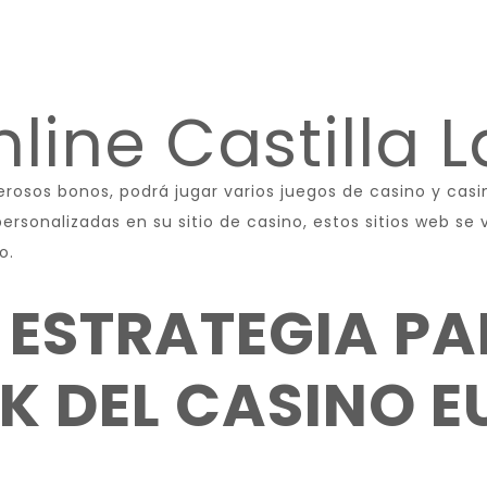
nline Castilla
rosos bonos, podrá jugar varios juegos de casino y casin
rsonalizadas en su sitio de casino, estos sitios web se 
o.
 ESTRATEGIA P
K DEL CASINO 