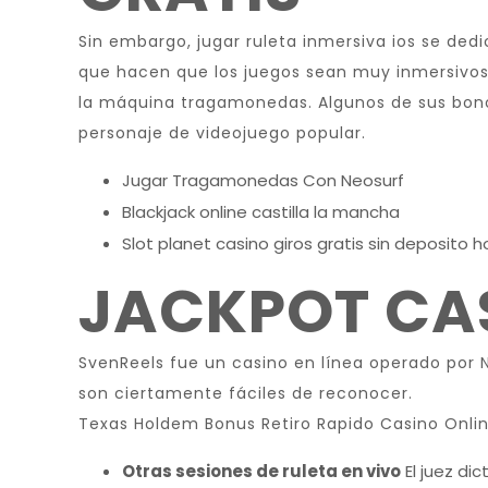
Sin embargo, jugar ruleta inmersiva ios se de
que hacen que los juegos sean muy inmersivos
la máquina tragamonedas. Algunos de sus bonos 
personaje de videojuego popular.
Jugar Tragamonedas Con Neosurf
Blackjack online castilla la mancha
Slot planet casino giros gratis sin deposito h
JACKPOT CA
SvenReels fue un casino en línea operado por Ne
son ciertamente fáciles de reconocer.
Texas Holdem Bonus Retiro Rapido Casino Onli
Otras sesiones de ruleta en vivo
El juez di