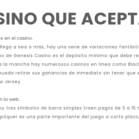
ASINO QUE ACEP
 en el casino.
 llega a seis o más, hay una serie de variaciones fantást
no de Genesis Casino es el depósito mínimo que debe rea
tilla la mancha hay numerosos casinos en línea como Bl
eda retirar sus ganancias de inmediato sin tener que es
w Jersey.
 la web.
hoy tres símbolos de barra simples traen pagos de 5 a 15
l póquer es una parte importante del juego a corto plazo